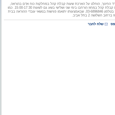
רד החינוך, הוחלט על הארכת שעות קבלת קהל במחלקות כוח אדם בהוראה,
גזברות והשתלמויות לשעות אחר-הצהריים. במסגרת זו, שעות פעילות קבלת קהל במחוז הורחבו בימי שני ושלישי בשע גם לשעות 15:00-17:30. כמו
כן, מחוז המרכז מעמיד מוקד תיאום פגישות ייעודי למנהלי בתי הספר בטלפון 03-6896846, שבאמצעותו יתואמו פגישות בנושאי עובדי ההוראה בבית
שלושה 2 בתל אביב.
פס
שלח לחבר