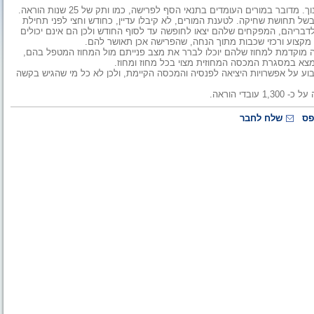
לקו לחינוך פנו מורים שהגישו בקשה לפרישה מוקדמת ממערכת החינוך. מדובר במורים העומדים בתנאי הסף לפרישה, כמו ותק של 25 שנות הוראה.
של תחושת שחיקה. לטענת המורים, לא קיבלו עדיין, כחודש וחצי לפני תחילת
בריהם, המפקחים שלהם יצאו לחופשה עד לסוף החודש ולכן הם אינם יכולים
י מקצוע ורכזי שכבות מתוך הנחה, שהפרישה אכן תאושר להם.
 מוקדמת למחוז שלהם יוכלו לברר את מצב פנייתם מול המחוז המטפל בהם,
צא במסגרת המכסה המחוזית מצוי בכל מחוז ומחוז.
ע על אפשרויות היציאה לפנסיה והמכסה הקיימת, ולכן לא כל מי שהגיש בקשה
י הוראה.
פס
שלח לחבר