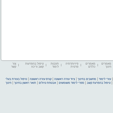
מאמרים
מאמרים
פיזיותרפיה
תוכנות
טיפול בהפרעות
צור
חינוך
כללים
פרטית
לימוד
קשב וריכוז
קשר
|
|
|
|
עזרי לימוד
מחשבים בחינוך
ציוד עזרה ראשונה
קורס עזרה ראשונה
טיפול בעזרת בעלי
|
|
|
|
טיפול בהפרעת קשב
ספרי לימוד משומשים
אבטחת טיולים
תואר ראשון בחינוך
חינוך