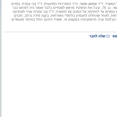
שרד, ד"ר שמשון שושני, ויו"ר המזכירות הפדגוגית, ד"ר צבי צמרת, צפויים
לפרוש לקראת תחילת שנת הלימודים או מייד אחרי פתיחתה. ד"ר שושני, בן 74, קיבל את התפקיד מראש לשנתיים בלבד ואמור היה לפרוש כבר
 נוספים עד לחתימה על הסכם עוז לתמורה. ד"ר צבי צמרת עורר לאחרונה
רחות, לאחר שהחליט להטמיע בלימודי האזרחות, בקנה מידה נרחב, תכנים
שבון הבלטת ערכי הדמוקרטיה במקצוע זה. משרד החינוך החל באיתור מועמדים
פס
שלח לחבר