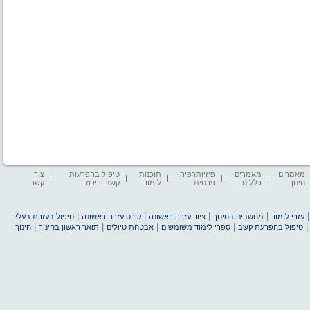
מאמרים
מאמרים
פיזיותרפיה
תוכנות
טיפול בהפרעות
צור
חינוך
כללים
פרטית
לימוד
קשב וריכוז
קשר
|
|
|
|
עזרי לימוד
מחשבים בחינוך
ציוד עזרה ראשונה
קורס עזרה ראשונה
טיפול בעזרת בעלי
|
|
|
|
טיפול בהפרעת קשב
ספרי לימוד משומשים
אבטחת טיולים
תואר ראשון בחינוך
חינוך