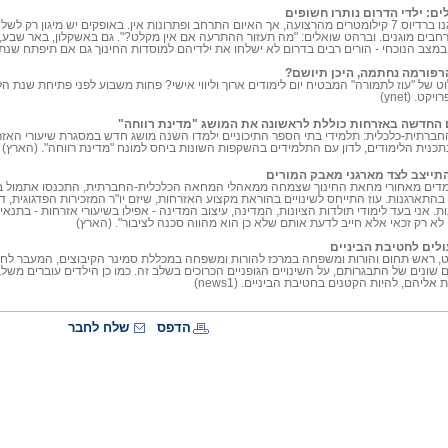
ים: ילדי הדרום נותרו חשופים
מוסדות החינוך מוגנו ברדיוס 7 קילומטרים מהרצועה, אך האיום התרחב ופתרונות אין. באופקים יש מ
לי מרחבים מוגנים. וברהט שואלים: "מה תעזור ההתרעה אם אין מקלט?". גם באשקלון, באר שבע, 
 במצב הנוכחי - הורים רבים בדרום לא ישלחו את ילדיהם למוסדות החינוך גם אם תיפתח שנת הלי
הרפורמה נחתמה, היכן תיושם?
וט של "עוז לתמורה" המבטיח יום לימודים ארוך וליווי אישי? פחות משבוע לפני פתיחת שנת
ט. (ynet)
 החדשה באזרחות כוללת לראשונה את המושג "מדינת רווחה"
תית-כלכלית: תלמידי בתי הספר התיכוניים ילמדו השנה מושג חדש במסגרת שיעורי האזרחו
בתכנית הלימודים, לדון עם התלמידים בהשקפות השונות ביחס למונח "מדינת רווחה". (הארץ)
התייצב לצד מארגני מאבק המורים
ומדים מאחורי מחאת החינוך שצמחה ממאהלי המחאה הכלכלית-החברתית, התכנסו אתמול ב
בהתארגנות. עוז התייחס לשינויים בהוראת מקצוע האזרחות, שיזם יו"ר המזכירות הפדגוגית, 
ת. אני בעד לימודי תולדות הציונות, המדינה, עיצוב המדינה - אפילו בשיעורי אזרחות - בתנא
א רק זכאי אלא חייב לדעת אותם שלא כן הוא מהווה סכנה לציבור". (הארץ)
ולים לחטיבת הביניים
ט, ראש תחום והורות ומשפחה במרכז להורות ומשפחה במכללת סמינר הקיבוצים, המעבר לחטי
שונים של התבגרותם, על השינויים הגופניים הכרוכים בשלב זה. כמו כן הילדים עוברים משלב
 אליהם, להיות הקטנים בחטיבת הביניים. (news1)
הדפס
שלח לחבר