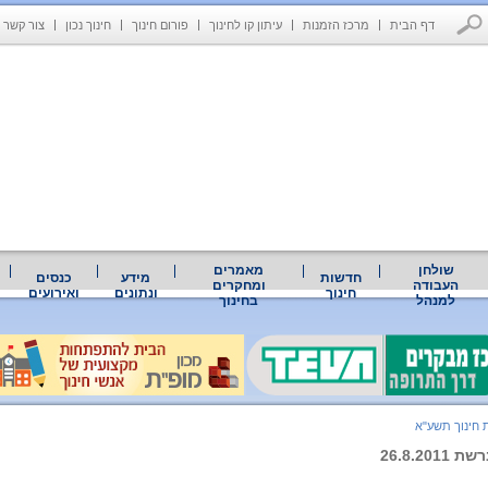
דף הבית
מרכז הזמנות
עיתון קו לחינוך
פורום חינוך
חינוך נכון
צור קשר
שולחן
מאמרים
חדשות
מידע
כנסים
העבודה
ומחקרים
חינוך
ונתונים
ואירועים
למנהל
בחינוך
 חינוך תשע"א
26.8.20