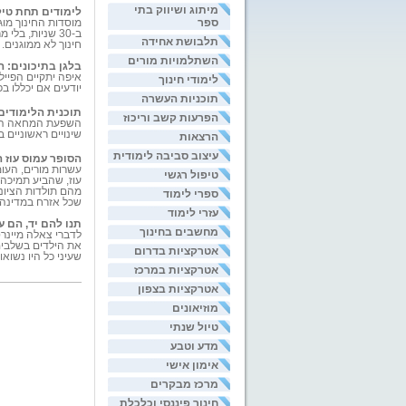
מיתוג ושיווק בתי
לימודים תחת טיל
ספר
ב-30 שניות, ב
תלבושת אחידה
חינוך לא ממוגנים.
השתלמויות מורים
בלגן בתיכונים: 
איפה יתקיים הפייל
לימודי חינוך
יודעים אם יכללו בפרויק
תוכניות העשרה
תוכנית הלימודים
הפרעות קשב וריכוז
השפעת המחאה החבר
שינויים ראשוניים 
הרצאות
עיצוב סביבה לימודית
הסופר עמוס עוז 
עשרות מורים, הע
טיפול רגשי
עוז, שהביע תמיכה 
מהם תולדות הציונו
ספרי לימוד
שכל אזרח במדינה ל
עזרי לימוד
תנו להם יד, הם ע
מחשבים בחינוך
לדברי צאלה מיינר
את הילדים בשלבים 
אטרקציות בדרום
שעיני כל היו נשואות
אטרקציות במרכז
אטרקציות בצפון
מוזיאונים
טיול שנתי
מדע וטבע
אימון אישי
מרכז מבקרים
חינוך פיננסי וכלכלת