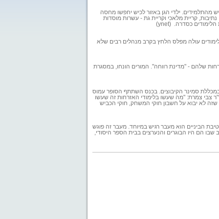
יגון רק לשליש מהתלמידים. ילדי הגן באזור לכיש יחפשו מחסה
נתיבות, קריית מלאכי וקריית גת - עשרות מוסדות
מודים כסדרה. (ynet)
 הלימודים עולה מפלס הלחץ בקרב מנהלים רבים שלא
ת שלהם - "מדינת רווחה". המורים הונחו, במסגרת
מכללת סמינר הקיבוצים. בכנס השתתף הסופר עמוס
ד"ר צבי צמרת: "מה שעשו בלימודי האזרחות זה שעשו
י שזה לא יבוא על חשבון חוקי המשחק, חוקי הכביש
בת הביניים הוא מעבר רגיש במיוחד. מעבר זה פוגש
 שבו הם היו הבוגרים והנערצים בבית הספר היסודי,