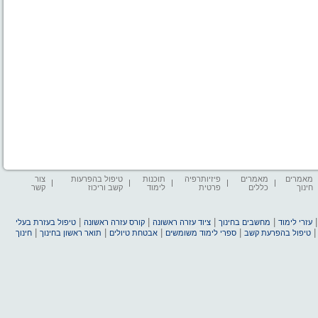
מאמרים
מאמרים
פיזיותרפיה
תוכנות
טיפול בהפרעות
צור
חינוך
כללים
פרטית
לימוד
קשב וריכוז
קשר
|
|
|
|
עזרי לימוד
מחשבים בחינוך
ציוד עזרה ראשונה
קורס עזרה ראשונה
טיפול בעזרת בעלי
|
|
|
|
טיפול בהפרעת קשב
ספרי לימוד משומשים
אבטחת טיולים
תואר ראשון בחינוך
חינוך