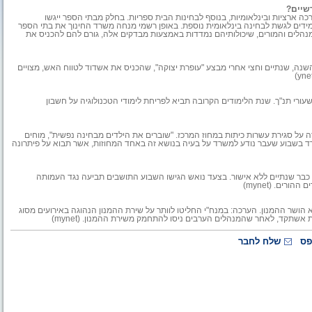
שיים?
כה ארציות ובינלאומיות, בנוסף לבחינות הבית ספריות. בחלק מבתי הספר ייגשו
 חודש אחד. ב-40 בתי ספר יידרשו התלמידים לגשת לבחינה בינלאומית נוספת. באופן רשמי מנחה משרד החינוך את בתי הספר
נהלים והמורים, שיכולותיהם נמדדות באמצעות מבדקים אלה, גורם להם להכניס את
ד. גם השנה, שנתיים וחצי אחרי מבצע "עופרת יצוקה", שהכניס את אשדוד לטווח האש, מצויים
שעורי תנ"ך. שנת הלימודים הקרובה תביא לפריחת לימודי הטכנולוגיה על חשבון
ה על סגירת עשרות כיתות במחוז המרכז. "שוברים את הילדים מבחינה נפשית", מוחים
 בשבוע שעבר נודע למשרד על בעיה בנושא זה באחד המחוזות, אשר תבוא על פיתרונה
 כבר שנתיים ללא אישור. בצעד נואש הגישו השבוע התושבים תביעה נגד העמותה
רים. (mynet)
הושר ההמנון. הערכה: במנח"י החליטו לוותר על שירת ההמנון הנהוגה באירועים מסוג
 אשתקד, לאחר שהמנהלים הערבים ניסו להתחמק משירת ההמנון. (mynet)
פס
שלח לחבר