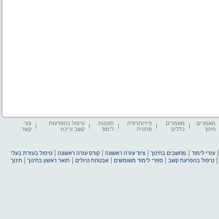
מאמרים
מאמרים
פיזיותרפיה
תוכנות
טיפול בהפרעות
צור
חינוך
כללים
פרטית
לימוד
קשב וריכוז
קשר
|
|
|
|
עזרי לימוד
מחשבים בחינוך
ציוד עזרה ראשונה
קורס עזרה ראשונה
טיפול בעזרת בעלי
|
|
|
|
טיפול בהפרעת קשב
ספרי לימוד משומשים
אבטחת טיולים
תואר ראשון בחינוך
חינוך