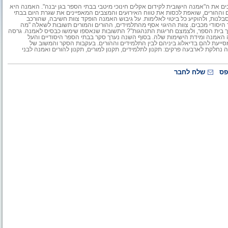
בים את ה"אמנה הישובית לקידום אקלים חינוכי מיטבי בבתי הספר בגן יבנה". האמנה היא
 וההורים, שואפת לכסות את טווח האירועים והמצבים המאפיינים את שגרת היום בבתי
סבלנות, ולהוקיע כל ביטוי לאלימות. על גיבוש האמנה הופקד צוות חשיבה, שהורכב
היסודי מכבים. צוות ההיגוי אסף מהתלמידים, ההורים והמורים תשובות לשאלה "מה
וך בית הספר, ולצמצם חריגות התנהגות"? התשובות שנאספו שימשו כבסיס לאמנה. גרסה
אמנה ומידת הישימות שלה. בסוף השנה נערך סקר בבתי הספר היסודיים והעל
מסייעת להם בדיאלוג ביניהם לבין התלמידים וההורים. בעקבות הסקר והמשוב של
חלקת לארבעה פרקים: תקנון לתלמידים, תקנון למורים, תקנון להורים ואמנה לבני
פס
שלח לחבר