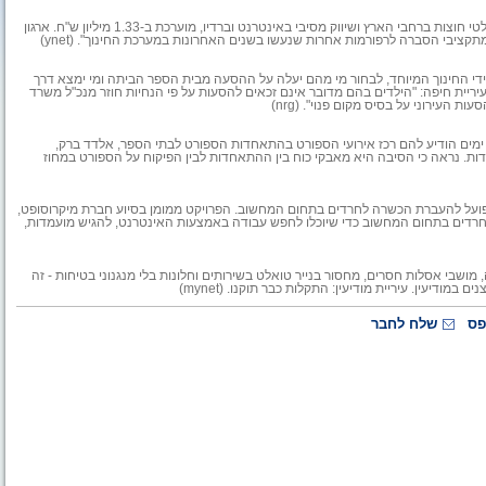
עלות הקמפיין שעורך בשבועות האחרונים ארגון המורים, אשר כלל עשרות שלטי חוצות ברחבי הארץ ושיווק מסיבי באינטרנט וברדיו, מוערכת ב-1.33 מיליון ש"ח. ארגון
קציבי הסברה לרפורמות אחרות שנעשו בשנים האחרונות במערכת החינוך". (ynet)
 נוסח עיריית חיפה: העירייה הטילה על שני ילדים בני 11, תלמידי החינוך המיוחד, לבחור מי מהם יעלה על ההסעה מבית הספר הביתה ומי ימצא דרך
יריית חיפה: "הילדים בהם מדובר אינם זכאים להסעות על פי הנחיות חוזר מנכ"ל משרד
העירוני על בסיס מקום פנוי". (nrg)
ה ימים הודיע להם רכז אירועי הספורט בהתאחדות הספורט לבתי הספר, אלדד ברק,
 נראה כי הסיבה היא מאבקי כוח בין ההתאחדות לבין הפיקוח על הספורט במחוז
פועל להעברת הכשרה לחרדים בתחום המחשוב. הפרויקט ממומן בסיוע חברת מיקרוסופט,
רדים בתחום המחשוב כדי שיוכלו לחפש עבודה באמצעות האינטרנט, להגיש מועמדות,
מושבי אסלות חסרים, מחסור בנייר טואלט בשירותים וחלונות בלי מנגנוני בטיחות - זה
ים במודיעין.
עיריית מודיעין: התקלות כבר תוקנו. (mynet)
פס
שלח לחבר