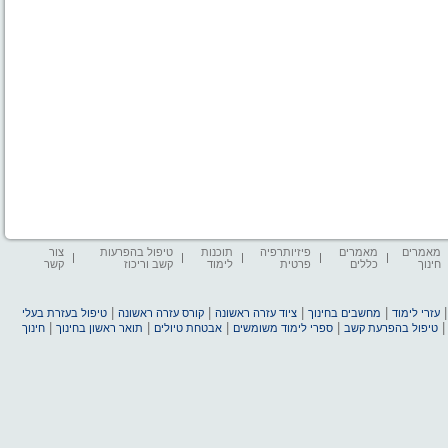
מאמרים
מאמרים
פיזיותרפיה
תוכנות
טיפול בהפרעות
צור
חינוך
כללים
פרטית
לימוד
קשב וריכוז
קשר
|
|
|
|
עזרי לימוד
מחשבים בחינוך
ציוד עזרה ראשונה
קורס עזרה ראשונה
טיפול בעזרת בעלי
|
|
|
|
טיפול בהפרעת קשב
ספרי לימוד משומשים
אבטחת טיולים
תואר ראשון בחינוך
חינוך