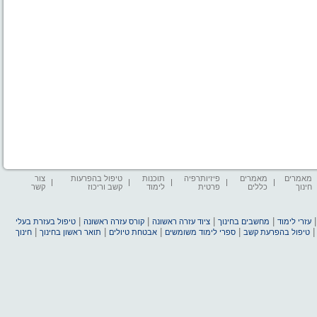
מאמרים
מאמרים
פיזיותרפיה
תוכנות
טיפול בהפרעות
צור
חינוך
כללים
פרטית
לימוד
קשב וריכוז
קשר
|
|
|
|
עזרי לימוד
מחשבים בחינוך
ציוד עזרה ראשונה
קורס עזרה ראשונה
טיפול בעזרת בעלי
|
|
|
|
טיפול בהפרעת קשב
ספרי לימוד משומשים
אבטחת טיולים
תואר ראשון בחינוך
חינוך