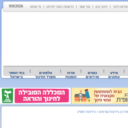
9/8/2026
פורום חינוך
חינוך נכון
צור קשר
הרשמה כמנוי לעיתון
מי אנחנו
מידע
כנסים
מרכז
טלפונים
בתי הספר
ונתונים
ואירועים
הזמנות
משרד החינוך
בישראל
רכיון גיליונות קודמים
>
גיליונות תש"ע