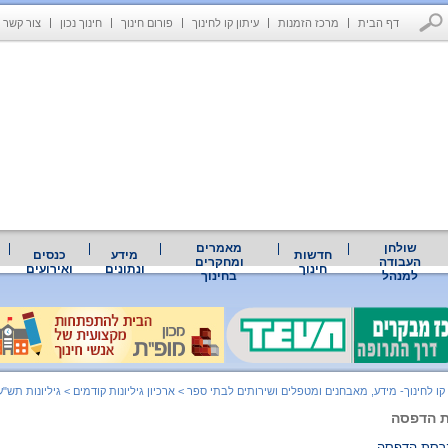
דף הבית
מרכז הזמנות
עיתון קו לחינוך
פורום חינוך
חינוך נכון
צור קשר
שולחן
מאמרים
חדשות
מידע
כנסים
העבודה
ומחקרים
חינוך
ונתונים
ואירועים
למנהל
בחינוך
 קו לחינוך- מידע, מאבחנים ומטפלים ושירותים לבתי ספר
>
ארכיון גיליונות קודמים
>
גיליונות תש"ע