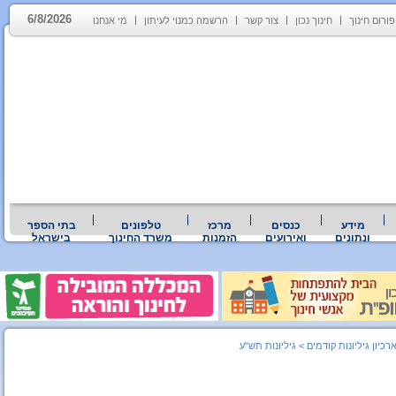
6/8/2026
פורום חינוך
חינוך נכון
צור קשר
הרשמה כמנוי לעיתון
מי אנחנו
מידע
כנסים
מרכז
טלפונים
בתי הספר
ונתונים
ואירועים
הזמנות
משרד החינוך
בישראל
רכיון גיליונות קודמים
>
גיליונות תש"ע