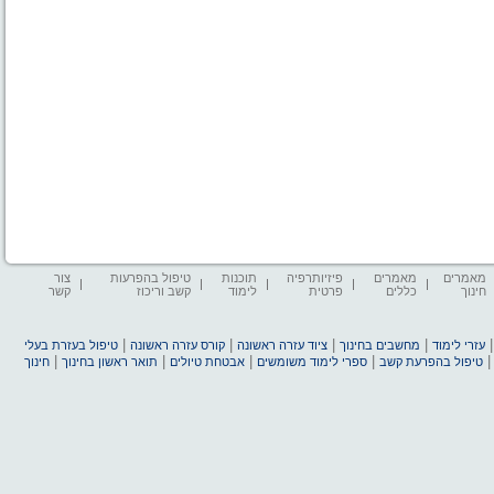
מאמרים
מאמרים
פיזיותרפיה
תוכנות
טיפול בהפרעות
צור
חינוך
כללים
פרטית
לימוד
קשב וריכוז
קשר
|
|
|
|
עזרי לימוד
מחשבים בחינוך
ציוד עזרה ראשונה
קורס עזרה ראשונה
טיפול בעזרת בעלי
|
|
|
|
טיפול בהפרעת קשב
ספרי לימוד משומשים
אבטחת טיולים
תואר ראשון בחינוך
חינוך