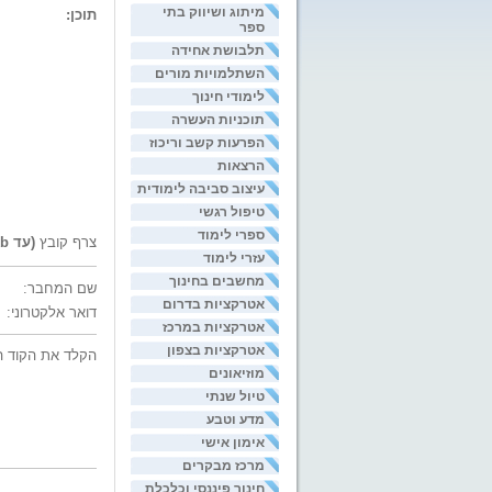
מיתוג ושיווק בתי
תוכן:
ספר
תלבושת אחידה
השתלמויות מורים
לימודי חינוך
תוכניות העשרה
הפרעות קשב וריכוז
הרצאות
עיצוב סביבה לימודית
טיפול רגשי
ספרי לימוד
צרף קובץ
(עד 200kb)
עזרי לימוד
מחשבים בחינוך
שם המחבר:
אטרקציות בדרום
דואר אלקטרוני:
אטרקציות במרכז
אטרקציות בצפון
הקלד את הקוד ה
מוזיאונים
טיול שנתי
מדע וטבע
אימון אישי
מרכז מבקרים
חינוך פיננסי וכלכלת