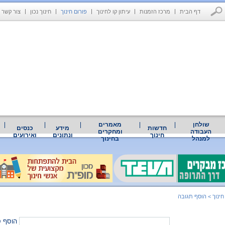
דף הבית
מרכז הזמנות
עיתון קו לחינוך
פורום חינוך
חינוך נכון
צור קשר
שולחן
מאמרים
חדשות
מידע
כנסים
העבודה
ומחקרים
חינוך
ונתונים
ואירועים
למנהל
בחינוך
חינוך
>
הוסף תגובה
הוסף ס