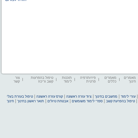
מאמרים
מאמרים
פיזיותרפיה
תוכנות
טיפול בהפרעות
צור
חינוך
כללים
פרטית
לימוד
קשב וריכוז
קשר
|
|
|
|
עזרי לימוד
מחשבים בחינוך
ציוד עזרה ראשונה
קורס עזרה ראשונה
טיפול בעזרת בעלי
|
|
|
|
טיפול בהפרעת קשב
ספרי לימוד משומשים
אבטחת טיולים
תואר ראשון בחינוך
חינוך