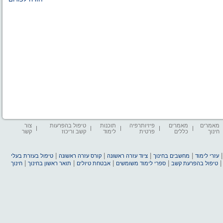
מאמרים
מאמרים
פיזיותרפיה
תוכנות
טיפול בהפרעות
צור
חינוך
כללים
פרטית
לימוד
קשב וריכוז
קשר
|
|
|
|
עזרי לימוד
מחשבים בחינוך
ציוד עזרה ראשונה
קורס עזרה ראשונה
טיפול בעזרת בעלי
|
|
|
|
טיפול בהפרעת קשב
ספרי לימוד משומשים
אבטחת טיולים
תואר ראשון בחינוך
חינוך