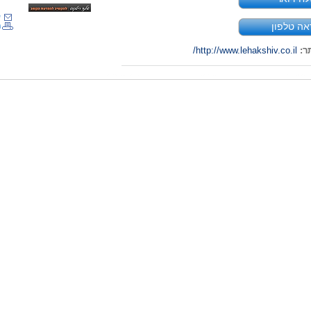
ש
אה טלפון
ה
ר:
http://www.lehakshiv.co.il/