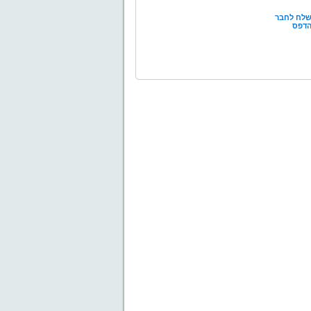
לח לחבר
דפס