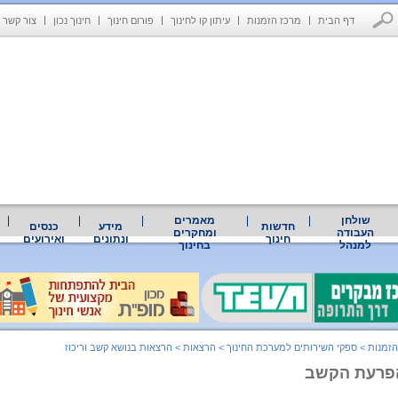
דף הבית
מרכז הזמנות
עיתון קו לחינוך
פורום חינוך
חינוך נכון
צור קשר
שולחן
מאמרים
חדשות
מידע
כנסים
העבודה
ומחקרים
חינוך
ונתונים
ואירועים
למנהל
בחינוך
הזמנות
>
ספקי השירותים למערכת החינוך
>
הרצאות
>
הרצאות בנושא קשב וריכוז
פרעת הקשב