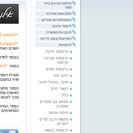
מיתוג ושיווק בתי
ספר
תלבושת אחידה
השתלמויות מורים
לימודי חינוך
תוכניות העשרה
"להקשיב ל
הפרעות קשב וריכוז
"להקשיב ל
הרצאות
השנים האחר
הרצאות יהדות
בנוסף לסדנא
הרצאות סביבה
וקיימות
הספר
"להק
הרצאות סמים
מטרת הספר 
חינוך מיני
שיח במקום 
חינוך, מינהל חינוכי
הספר מלווה
כישורי חיים
האישית שלו,
כללי
צורך לקרוא 
מפגש עם סופרים
ואומנים
כספר המיוע
המתאימים ל
פיתוח ארגוני
תקשורת בין הורים
למורים
הרצאות בנושא
של