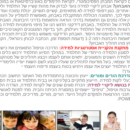
 לקראת המבחן הפסיכומטרי, לקראת הלימודים באוניברסיטאות או במוסד
האבחון?
אבחון ליקויי למידה נועד לבדוק את מהות קשייו של התלמיד ולק
אחרים. כגון דפוסי למידה לא מתאימים, קשיים רגשיים, יכולת נמוכה ועוד.
וסף לכך, התמונה הכוללת המתקבלת באבחון, מאפשרת להמליץ על העזר
ין אלה נמנים גם התאמות בדרכי הוראה והתאמות בדרכי היבחנות. האבחון
מידה של התלמיד. באבחון דידקטי הדגש הנו על מיפוי מיומנויות למידה ב
רטגיות הלמידה של התלמיד ויעילותן, תוך בדיקת המנגנונים הקוגניטיביים
ידה של מיומנויות היסוד. האבחון הדידקטי משמש בסיס לבניית תוכנית ה
לבקשת התאמות היבחנות רמה 1-2 (דוגמת תוספת זמן, הכתבה לבוחן נ
ץ מהו תהליך האבחון?
מתקנת והקניית אסטרטגיות למידה:
הדרכה וטיפול התואמים את כישורי
לסגנון הלמידה הייחודי של התלמיד. במהלך הסיוע התלמיד ירכוש כלים 
הלמידה השונים והמגוונים, יתאים אותם לעצמו ויבצע תהליכים של מטהקוג
מד עצמאי, בעל מודעות לתהליכים שעליו לבצע לשם השגת יעדיו הלימודיי
תלמיד יעצים את עצמו וירגיש בטוח בעצמו ודימויו העצמי י
רך!
והדרכת הורים ומורים:
ייעוץ והכוונה בהתמודדות מול האתגר החשוב הכרו
עלי לקות למידה. הייעוץ מתקיים בקליניקה או בבית התלמיד או בבית הס
 בנושא ליקויי למידה:
הכרת סוגים שונים של לקויות למידה, הגדרה הל
בות וטיפול, "טיפים" יישומיים במסגרת הכיתה והבית. מתי לפנות לאנשי 
כני ההרצאות ולמקדם לקהל היעד: הורים, מורים, מדריכים, תלמידים ו
.
POW