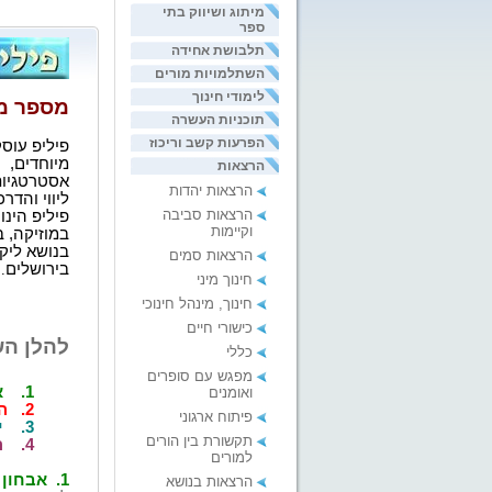
מיתוג ושיווק בתי
ספר
תלבושת אחידה
השתלמויות מורים
לימודי חינוך
מספר מי
תוכניות העשרה
הפרעות קשב וריכוז
פיליפ עוסק
מיוחדים, נ
הרצאות
אסטרטגיות
הרצאות יהדות
ליווי והדר
הרצאות סביבה
פיליפ הינ
וקיימות
במוזיקה, 
בנושא ליקו
הרצאות סמים
בירושלים
.
חינוך מיני
חינוך, מינהל חינוכי
כישורי חיים
להלן הש
כללי
מפגש עם סופרים
1.
א
ואומנים
2.
ה
פיתוח ארגוני
3.
י
תקשורת בין הורים
4.
ה
למורים
1.
אבחון 
הרצאות בנושא