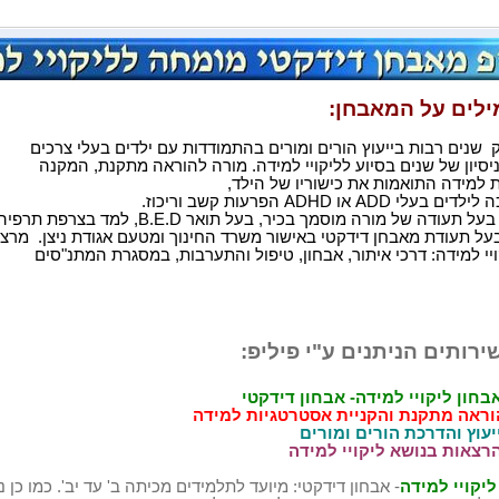
לים על המאבחן:
 שנים רבות בייעוץ הורים ומורים בהתמודדות עם ילדים בעלי צרכים
יסיון של שנים
בסיוע לליקויי למידה. מורה להוראה מתקנת, המקנה
 למידה התואמות את כישוריו של הילד,
כה לילדים בעלי
ADD
או
ADHD
הפרעות קשב וריכוז.
ו בעל תעודה של מורה מוסמך בכיר, בעל תואר
B.E.D
, למד בצרפת תרפיה
בעל
תעודת מאבחן דידקטי באישור משרד החינוך ומטעם אגודת ניצן. מרצ
יי למידה: דרכי איתור, אבחון, טיפול והתערבות, במסגרת המתנ"סים
ירותים הניתנים ע"י פיליפ:
בחון ליקויי למידה- אבחון דידקטי
וראה מתקנת והקניית אסטרטגיות למידה
יעוץ והדרכת הורים ומורים
רצאות בנושא ליקויי למידה
ליקויי למידה
- אבחון דידקטי: מיועד לתלמידים מכיתה ב' עד יב'. כמו כן נ