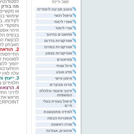
לסטודנטים
קשב וריכוז
מה בודק 
עיצוב סביבה לימודית
או מקשיים 
טיפול רגשי
שימושי בנ
לקידומו. ב
ספרי לימוד
ותפקודי הל
עזרי לימוד
וזיהוי אסט
מחשבים בחינוך
בבסיס הלמ
אטרקציות בדרום
האבחון לח
אטרקציות במרכז
2.
הוראה 
אטרקציות בצפון
התייחסות 
לסגנונות 
מוזיאונים
יהפוך ללו
טיול שנתי
ההתערבות ה
מדע וטבע
עלה לאין ע
3
. ייעוץ 
אימון אישי
תלמידים ב
מרכז מבקרים
4
. הרצאות
חינוך פיננסי וכלכלת
לדרכי התער
המשפחה
מראש את ת
טיפול בעזרת בעלי
ERPOINT
חיים
למידה מתוקשבת
אומנויות הבמה
עזרה ראשונה
ארגונים, אגודות