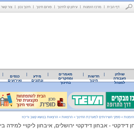
דף הבית
מרכז הזמנות
עיתון קו לחינוך
פורום חינוך
חינוך נכון
צור קשר
שולחן
מאמרים
חדשות
מידע
כנסים
העבודה
ומחקרים
חינוך
ונתונים
ואירועים
למנהל
בחינוך
הזמנות
>
ספקי השירותים למערכת החינוך
>
הרצאות
>
הרצאות בנושא קשב וריכוז
 דידקטי - אבחון דידקטי ירושלים, איבחון ליקויי למידה בי