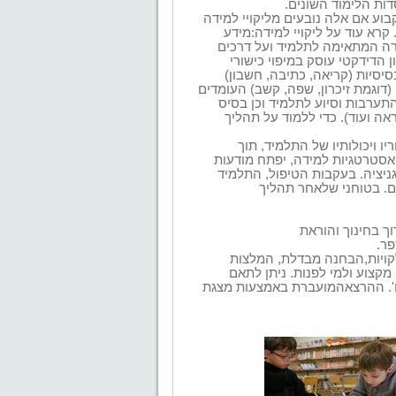
ות הלימוד השונים.
בוע אם אלה נובעים מליקויי למידה
 קרא עוד על ליקויי למידה:מידע
ה המתאימה לתלמיד ועל דרכים
 הדידקטי עוסק במיפוי כישורי
סיסיות (קריאה, כתיבה, חשבון)
 (דוגמת זיכרון, שפה, קשב) העומדים
תערבות וסיוע לתלמיד וכן בסיס
יטראלי, הקראה ועוד). כדי ללמוד על תהליך
ו ויכולותיו של התלמיד, תוך
ואסטרטגיות למידה, יפתח מודעות
ניציה. בעקבות הטיפול, התלמיד
ם. בטוחני שלאחר תהליך
ך בחינוך והוראת
פר.
קויות,הבחנה מבדלת, המלצות
מקצוע ולמי לפנות. ניתן לתאם
כו'. ההרצאהמועברת באמצעות מצגת