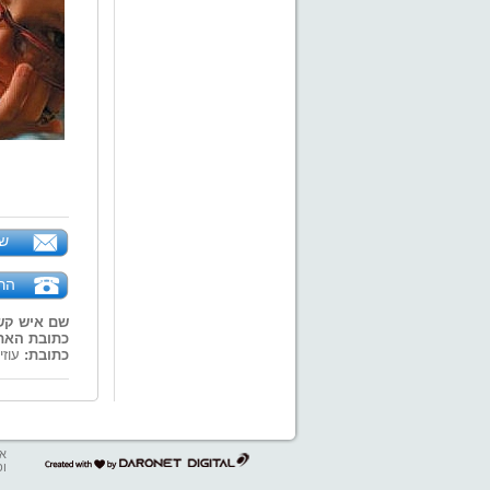
של
הר
שם איש קש
כתובת האת
כתובת:
עוזיה 4 המושבה הגרמנית, ירוש
אב
דרונט
ופ
דיגיטל