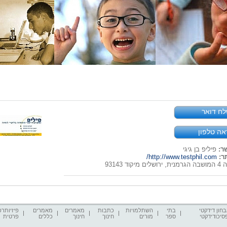
ח דואר
אה טלפון
ר:
פיליפ בן גיגי
ר:
http://www.testphil.com/
לים מיקוד 93143
חון דידקטי
בתי
השתלמויות
כתבות
מאמרים
מאמרים
פיזיותרפ
סיכודידקטי
ספר
מורים
חינוך
חינוך
כללים
פרטית