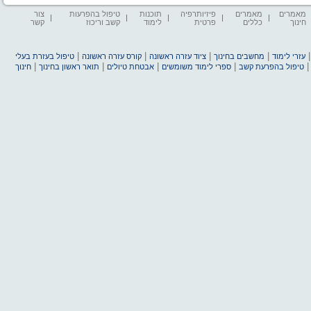
מאמרים
מאמרים
פיזיותרפיה
תוכנות
טיפול בהפרעות
צור
חינוך
כללים
פרטית
לימוד
קשב וריכוז
קשר
|
|
|
|
עזרי לימוד
מחשבים בחינוך
ציוד עזרה ראשונה
קורס עזרה ראשונה
טיפול בעזרת בעלי
|
|
|
|
טיפול בהפרעת קשב
ספרי לימוד משומשים
אבטחת טיולים
תואר ראשון בחינוך
חינוך