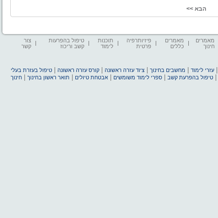
מאמרים
מאמרים
פיזיותרפיה
תוכנות
טיפול בהפרעות
צור
חינוך
כללים
פרטית
לימוד
קשב וריכוז
קשר
|
|
|
|
עזרי לימוד
מחשבים בחינוך
ציוד עזרה ראשונה
קורס עזרה ראשונה
טיפול בעזרת בעלי
|
|
|
|
טיפול בהפרעת קשב
ספרי לימוד משומשים
אבטחת טיולים
תואר ראשון בחינוך
חינוך