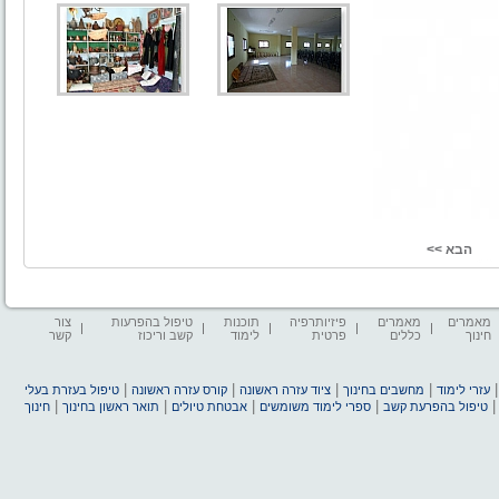
מאמרים
מאמרים
פיזיותרפיה
תוכנות
טיפול בהפרעות
צור
חינוך
כללים
פרטית
לימוד
קשב וריכוז
קשר
|
|
|
|
עזרי לימוד
מחשבים בחינוך
ציוד עזרה ראשונה
קורס עזרה ראשונה
טיפול בעזרת בעלי
|
|
|
|
טיפול בהפרעת קשב
ספרי לימוד משומשים
אבטחת טיולים
תואר ראשון בחינוך
חינוך