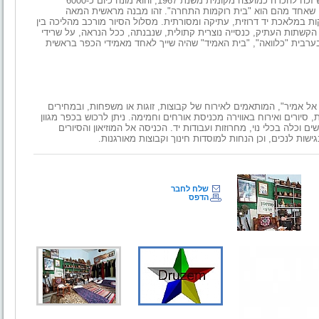
לכפר התגלו גתות חצובות באבן וקברים ביזנטיים. הכפר חורפיש זכה להכרה כמועצה מקומית משנת 1967, והוא מונה כיום כ-6000
ם שאחד מהם הוא "בית רוקמות התחרה". זהו מבנה מראשית המאה
ת במלאכת יד דרוזית, עתיקה ומסורתית. מסלול הסיור מורכב מהליכה בין
הקשתות העתיק, כנסייה נוצרית קתולית, שנבנתה, ככל הנראה, על שרידי
בערבית "כלוואה", "בית האמיד" שהיה שייך לאחד מאמידי הכפר בראשית
ם אל אמיר", המותאמים לאירוח של קבוצות, זוגות או משפחות, ובמחירים
ת, סיורים ואירוח באווירה מכניסת אורחים וחמימה. ניתן לרכוש בכפר מגוון
 וכלה בכלי נוי, מחרוזות ועבודות יד. הכניסה אל המוזיאון והסיורים
שות לנכים, וכן הנחות למוסדות חינוך וקבוצות מאורגנות.
שלח לחבר
הדפס