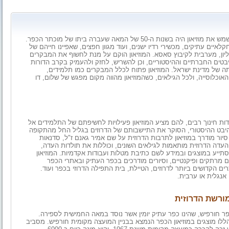
מוזיאון אלאמיר הינו מוזיאון למורשת העדה הדרוזית. המבנה המשמש את מוזיאון היה בשנות ה-50 של המאה שעברה ביתו של מוכתר הכפר.
קלאיים עתיקים, מכשירי רדיו ישנים, ועוד מגוון חפצים, שאפיינו חייהם של
ליון, מערבית לקיבוץ סאסא. המוזיאון הוקם על מנת לחשוף את המבקרים
טים החברתיים וההיסטוריים, וכן להשריש, לחזק ולהעמיק בקרב הדורות
ה של מדינת ישראל. המוזיאון פתוח לכלל המבקרים כמו תלמידים,
האוכלוסייה, ולכל הגילאים, כשהמוזיאון מהווה מקום מפגש של שלום, דו
דות חינוך רבים, להם מציע המוזיאון פעילויות לחשיפתם של התלמידים אל
היבט ההיסטורי, הסוקר את התיישבותם של הדרוזים בגליל החל מהתקופה
סיור מודרך במוזיאון לתרבות הדרוזית על שם אמיר גאנם ז"ל, סדנאות
 העדה הדרוזית מותאמות לגילאים השונים, וכוללות את תולדות העדה,
סתייע במוצגים ובמידע לשם כתיבת מטלות ועבודות אקדמיות. המוזיאון
ם מרתקים ופיקנטיים, וסיורים מודרכים בכפר העתיק ובאתרי הכפר
 הקדושים ביותר לדרוזים, הטיילת, בית התפילה הדרוזי בכפר ועוד.
אנגלית או ערבית.
מורשת הדרוזית
ר חורפיש, שהינו כפר עתיק יומין אשר נוסד במאה החמישית לספירה.
ו מוצגים במוזיאון הכפר הנמצא בבניין המועצה מקומית חורפיש. מסביב