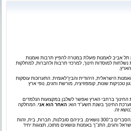
ן תל אביב לאמנות פועלת במטרה להפיץ תרבות ואמנות
 נשלחות למוסדות חינוך
,
למרכזי תרבות ולחברות, למחלקות
הארץ.
אמנות
הישראלית
,
היהודית והבין־לאומית. התערוכות עוסקות
ן טכניקות שונות
,
קומפוזיציה
,
מורשת וחגים
,
נופי ארץ
 החינוך ברחבי הארץ
ואפשר לשלבן במקצועות
הנלמדים
מערכת החינוך בשנת תשע"
ד
הוא
:
האחר הוא אני
. המחלקה
נושא
זה.
3 נושאים, ביניהם
סובלנות
,
חברות
,
בית
,
זהות
ראל וחגים
,
התנ"ך באמנות ונושאים
מתוכו
,
תצוגות יחיד