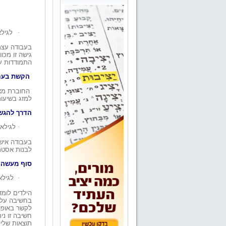
·
לגילאי 
בעבודה עצמ
גישה זו מכו
התמודדות ע
הקשת בענן
החוברת מצי
למזג בשיעור
הדרך להגש
·
לגילאי 12
בעבודה אישי
לבנות אסטר
סוף מעשה 
·
לגילאי 
הילדים לומ
בחשיבה על 
לקשר באופן 
חשיבה זו ני
תוצאות שליל