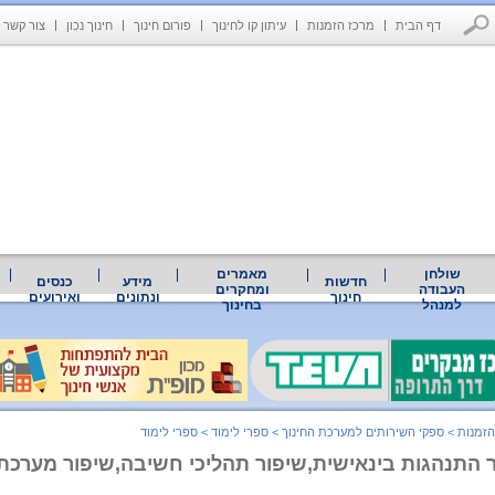
דף הבית
מרכז הזמנות
עיתון קו לחינוך
פורום חינוך
חינוך נכון
צור קשר
שולחן
מאמרים
חדשות
מידע
כנסים
העבודה
ומחקרים
חינוך
ונתונים
ואירועים
למנהל
בחינוך
הזמנות
>
ספקי השירותים למערכת החינוך
>
ספרי לימוד
>
ספרי לימוד