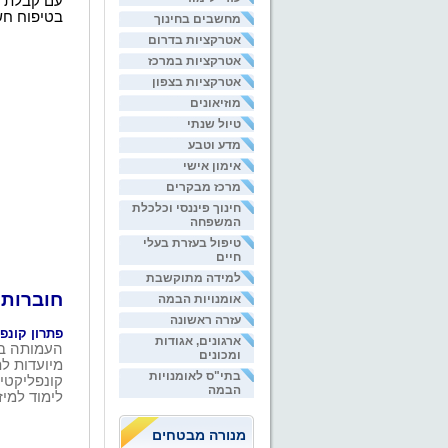
עם קבלת ה
בטיפוח ח
מחשבים בחינוך
אטרקציות בדרום
אטרקציות במרכז
אטרקציות בצפון
מוזיאונים
טיול שנתי
מדע וטבע
אימון אישי
מרכז מבקרים
חינוך פיננסי וכלכלת
המשפחה
טיפול בעזרת בעלי
חיים
למידה מתוקשבת
חוברות 
אומנויות הבמה
עזרה ראשונה
פתרון קונפל
ארגונים, אגודות
העמותה בי
ומכונים
מיועדות ל
בתי"ס לאומנויות
קונפליקטים
הבמה
לימוד למיז
מנורה מבטחים