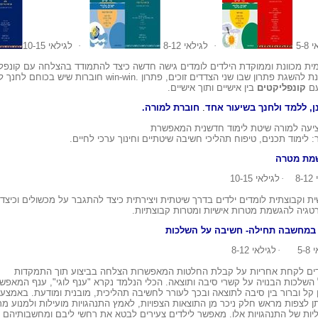
5-8
·
לגילאי 8-12
·
לגילאי 10-15
ית מכוונת וממוקדת הילדים לומדים גישה חדשה
כיצד להתמודד בהצלחה עם קונפליק
ונת להשגת פתרון
שבו שני הצדדים זוכים, פתרון
win-win.
חוברות שיש בכוחם לחנך 
ם
קונפליקטים
בין
אישיים ותוך אישיים
.
, ללמד ולחנך בשיעור אחד
.
חוברת למורה.
עה למורה שיטת
לימוד חדשנית המאפשרת
: לימוד תכנים, טיפוח תהליכי חשיבה שיטתיים וחינוך
ערכי לחיים
.
מת מטרה
8-
·
לגילאי 10-15
ת וקבוצתית לומדים ילדים בדרך שיטתית
ויצירתית כיצד להתגבר על מכשולים וכיצד
טגיה להגשמת מטרות אישיות ומטרות
קבוצתיות
.
במחשבה תחילה- חשיבה על השלכות
5-8
·
לגילאי 8-12
דים לקחת אחריות על קבלת החלטות המאפשרות
הצלחה בביצוע תוך התמקדות
השלכות הבנויה על קשרי סיבה ותוצאה. הכלי הנלמד
נקרא "ענף לוגי", ענף המאפש
קל וברור בין סיבה לתוצאה ובכך לעורר
לחשיבה תהליכית, מובנית ומודעת. באמצעו
תן לצפות מראש חלק ניכר מן
התוצאות הצפויות, לאמץ התנהגויות מועילות ולמנוע מ
יות של התנהגויות
אלו. מאפשר לילדים צעירים לבטא את רחשי ליבם ומחשבותיהם