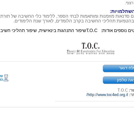
רצוף
.
השתלמויות:
ים סדנאות מוזמנות ומותאמות לבתי הספר, ללימוד כלי החשיבה של תורת 
בהטמעת תהליכי החשיבה בקרב הלומדים, לאורך שנת הלימודים.
ים נוספים אודות:
T.O.C
שיפור התנהגות בינאישית, שיפור
תהליכי חשיבה
ח דואר
של
אה טלפון
הד
ר:
T.O.C
ר:
http://www.toc4ed.org.il/