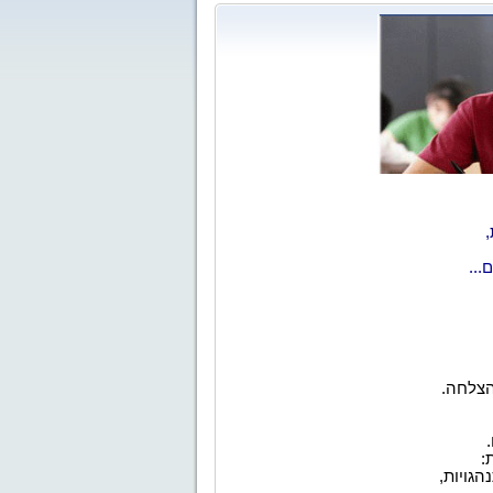
,
...
הצלחה.
:
גויות,