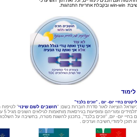
חלטות ועם תכנים לימודיים, וכל זאת תוך דגש ערכי
שיבת
win-win
ובקבלת אחריות התנהגות.
לימוד
יקטים בחיי יום- יום
, "זוכים בלבד"
שראל הוציאה לאור סדרת חוברות בשם
: "
חושבים לשם
שינוי
"
לטיפוח 
תלמידים ומוריהם
ומופיעות בגירסאות מותאמות לגילאים השונים מגיל 5 עד 15. החוברות עוסקות בפתרון
 בחיי יום- יום, "זוכים בלבד", בתכנון להשגת מטרה, בחשיבה על השלכו
וג תוכן לימודי,חשיבה וערכים
.