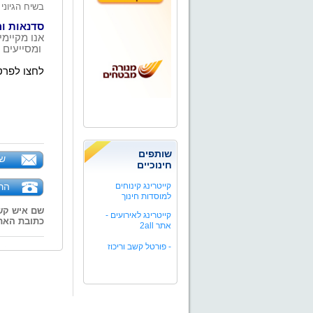
בשיח הגיוני 
סדנאות ו
אנו מקיימ
ומסייעים 
לחצו לפרט
שותפים
של
חינוכיים
קייטרינג קינוחים
הר
למוסדות חינוך
שם איש קש
קייטרינג לאירועים -
כתובת האת
אתר 2all
-
פורטל קשב וריכוז