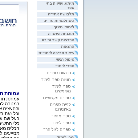
מיתוג ושיווק בתי
ספר
תלבושת אחידה
השתלמויות מורים
לימודי חינוך
תוכניות העשרה
הפרעות קשב וריכוז
הרצאות
עיצוב סביבה לימודית
טיפול רגשי
ספרי לימוד
הוצאות ספרים
חנויות ספרי לימוד
ספרי לימוד
משומשים
עמותת תו
ספרים מקצועיים
עמותת תורת
במטרה להג
קניית ספרים
ולהעצים א
באינטרנט
וכל זאת ב
ספרי מחזור
בעל שם עו
ספרי לימוד
כלי החשיב
הכלים מאפ
ספרים לגיל הרך
מסייעים ל
עזרי לימוד