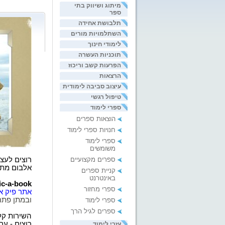
מיתוג ושיווק בתי
ספר
תלבושת אחידה
השתלמויות מורים
לימודי חינוך
תוכניות העשרה
הפרעות קשב וריכוז
הרצאות
עיצוב סביבה לימודית
טיפול רגשי
ספרי לימוד
הוצאות ספרים
חנויות ספרי לימוד
ספרי לימוד
משומשים
ספרים מקצועיים
רוצים לעצ
אלבום מתנ
קניית ספרים
באינטרנט
ic-a-book
ספרי מחזור
אתר פיק א
ובמתן פתרו
ספרי לימוד
ספרים לגיל הרך
השירות קל
רוצים - ע
עזרי לימוד