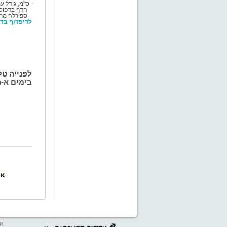
·
ס"מ, גודל ע
הדף בדפוס ד
ספירלה מתכת
לדיפדוף
בדו
לפנייה טל
בימים א-
אב
דרונט