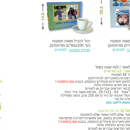
מאות תמונות
יכול להכיל מאות תמונות
דים מודפסים).
(עד 100
עמודים מודפסים).
לפרטים
לפרטים
ה
הורדת
התוכנה
אסי / לוח שנה כפול
אסי
-
12
חודשים
יצובים במגוון רחב לבחירתכם
ימון תאריכים מיוחדים בטקסט, בצבע
וגם בתמונה
!
ע את חודש התחלת הלוח
חור חודשים עבריים או לועזיים
ל עמוד
29.7x21 - A4
, מודפס משני צידי הדף
י איכותי על נייר
כרומו
250 גרם
,
גימור ספירלה
ה על קיר
גמא ליחצו כאן
 12
עד 24 חודשים
וד שלם ללוח ועמוד שלם לתמונות
צובים מוכנים במגוון, אם אפשרות לעריכה מתקדמת
מון תאריכים מיוחדים בטקסט, בצבע
וגם בתמונה
!
את חודש התחלת הלוח
ר חודשים עבריים או לועזיים