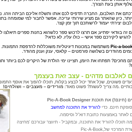
לוף אותן בעת הצורך.
תם את האלבום, החברה תדפיס לכם אותו ותשלח אליכם הביתה וזהו. נשמ
יותר, כיון שהאתר גם מציע שירותי עריכה. אפשר לחבור למי שמומחה בתו
לבום יצירתי יעמוד לרשותכם תוך זמן קצר.
ם זה בוודאי יפתיע; אם תרצו לרכוש ספר כלשהוא בחנות ספרים תיאלצו
להגיש ליקירכם ספר אישי – כולו עליו. לא כדאי?
Pic-a-boo
משתמשת במכונות דיגיטליות משוכללות להדפסת התמונות. מג
ומים מהודרים בשלושה פורמטים – קלאסי, ענק וענק מהודר.
 מחכים? תפתחו את היומן, תציינו ימי הולדת של היקרים לכם ביותר ותת
?
ם לאלבום מדהים - עצב זאת בעצמך
דים פשוטים, שכל אחד יכול
לבצע בקלות, תוכלו להפוך את אוסף התמונו
ותיים
.
מה צריך לעשות? פשוט מאוד
:
מורידים – מעצבים – ושולחים
!
ים (חינם!) את תוכנת
Pic-A-Book Designer
ופקת חינם
.
כדי
להוריד את התוכנה למחשב
לאתר באמצעות כתובת דוא"ל וסיסמה
.
 תוכלו להוריד את התוכנה, ובמקביל - תיווצר עבורכם
'מחיצה
שרת
המרכזי
של
Pic-A-Book,