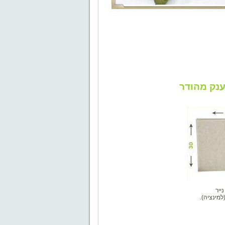
נק מהודר
ייר
למינציה).