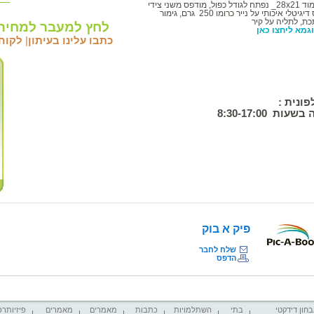
מוד
_28x21
נפתח לגודל כפול, מודפס משני צידי
יגיטלי
איכותי על נייר כרומו 250
גרם, גימור
, לתליה על קיר
לחץ למעבר למחירו
גמא ליחצו כאן
כתבו עלינו בעיתון
|
לקוח
פונית :
ה בשעות
8:30-17:00
פיק א בוק
שלח לחבר
הדפס
חון דידקטי
בתי
השתלמויות
כתבות
מאמרים
מאמרים
פיזיותרפ