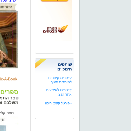
לחצו על ה
שותפים
חינוכיים
קייטרינג קינוחים
ic-A-Book
למוסדות חינוך
קייטרינג לאירועים -
ספרים 
אתר 2all
ספר התמונ
משלכם וט
-
פורטל קשב וריכוז
ספר 