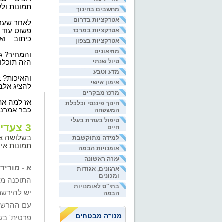
תמונות ולש
מחשבים בחינוך
אטרקציות בדרום
לאחר שערכ
אטרקציות במרכז
פשוט עוד 
כיתוב – וא
אטרקציות בצפון
מוזיאונים
והמחיר? ג
טיול שנתי
הזה תוכלו 
מדע וטבע
והאיכות?
k
אימון אישי
להציג אלב
מרכז מבקרים
אז למה אתם
חינוך פיננסי וכלכלת
כבר אמרנו
המשפחה
טיפול בעזרת בעלי
3
צעדי
חיים
בשלושה צע
למידה מתוקשבת
תמונות איכ
אומנויות הבמה
עזרה ראשונה
א - מוריד
ארגונים, אגודות
ומכונים
התוכנה מס
בתי"ס לאומנויות
יש להירשם
הבמה
עם
ההרשמה
מנורה מבטחים
פרטית' ב