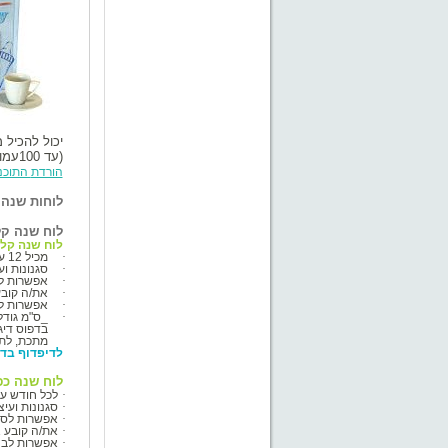
יכול להכיל 
(עד 100
עמו
הורדת
התוכנ
לוחות שנה
לוח שנה קל
לוח שנה קל
·
מכיל 12 עד 48 תמונות
·
סגנונות וע
·
אפשרות לס
·
את/ה קוב
·
אפשרות לב
·
_ס"מ גוד
בדפוס דיגיטל
מתכת, לתלי
לדיפדוף
בדו
לוח שנה כפול
·
לכל חודש עמ
·
סגנונות ועי
·
אפשרות לסי
·
את/ה קובע 
·
אפשרות לבחו