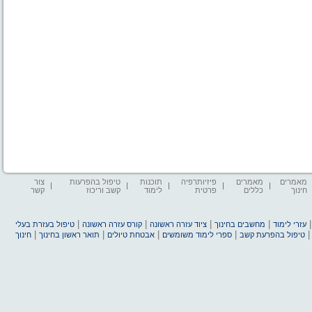
מאמרים
מאמרים
פיזיותרפיה
תוכנות
טיפול בהפרעות
צור
חינוך
כללים
פרטית
לימוד
קשב וריכוז
קשר
|
|
|
|
עזרי לימוד
מחשבים בחינוך
ציוד עזרה ראשונה
קורס עזרה ראשונה
טיפול בעזרת בעלי
|
|
|
|
טיפול בהפרעת קשב
ספרי לימוד משומשים
אבטחת טיולים
תואר ראשון בחינוך
חינוך