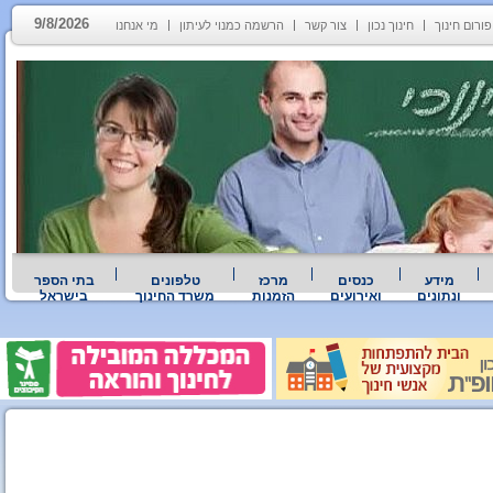
9/8/2026
פורום חינוך
חינוך נכון
צור קשר
הרשמה כמנוי לעיתון
מי אנחנו
מידע
כנסים
מרכז
טלפונים
בתי הספר
ונתונים
ואירועים
הזמנות
משרד החינוך
בישראל