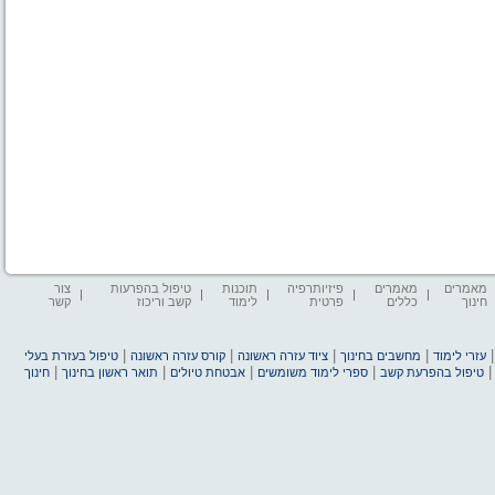
מאמרים
מאמרים
פיזיותרפיה
תוכנות
טיפול בהפרעות
צור
חינוך
כללים
פרטית
לימוד
קשב וריכוז
קשר
|
|
|
|
עזרי לימוד
מחשבים בחינוך
ציוד עזרה ראשונה
קורס עזרה ראשונה
טיפול בעזרת בעלי
|
|
|
|
טיפול בהפרעת קשב
ספרי לימוד משומשים
אבטחת טיולים
תואר ראשון בחינוך
חינוך