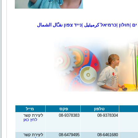
ים
|
חולון
|
כרמיאל
كرميئيل
|
נייד צפון
نقـّال
الشمال
טלפון
פקס
מייל
08-9378304
08-9378383
ליצירת קשר
לחץ כאן
08-6461680
08-6479495
ליצירת קשר