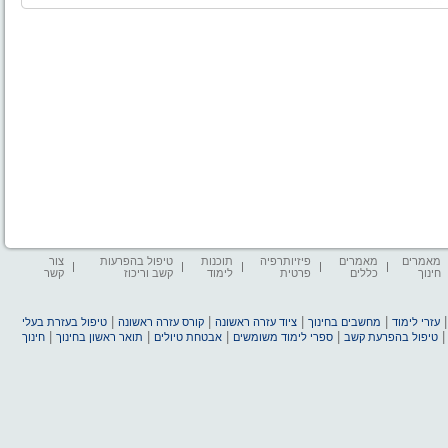
מאמרים
מאמרים
פיזיותרפיה
תוכנות
טיפול בהפרעות
צור
חינוך
כללים
פרטית
לימוד
קשב וריכוז
קשר
|
|
|
|
עזרי לימוד
מחשבים בחינוך
ציוד עזרה ראשונה
קורס עזרה ראשונה
טיפול בעזרת בעלי
|
|
|
|
טיפול בהפרעת קשב
ספרי לימוד משומשים
אבטחת טיולים
תואר ראשון בחינוך
חינוך