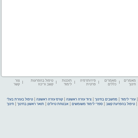
מאמרים
מאמרים
פיזיותרפיה
תוכנות
טיפול בהפרעות
צור
חינוך
כללים
פרטית
לימוד
קשב וריכוז
קשר
|
|
|
|
עזרי לימוד
מחשבים בחינוך
ציוד עזרה ראשונה
קורס עזרה ראשונה
טיפול בעזרת בעלי
|
|
|
|
טיפול בהפרעת קשב
ספרי לימוד משומשים
אבטחת טיולים
תואר ראשון בחינוך
חינוך