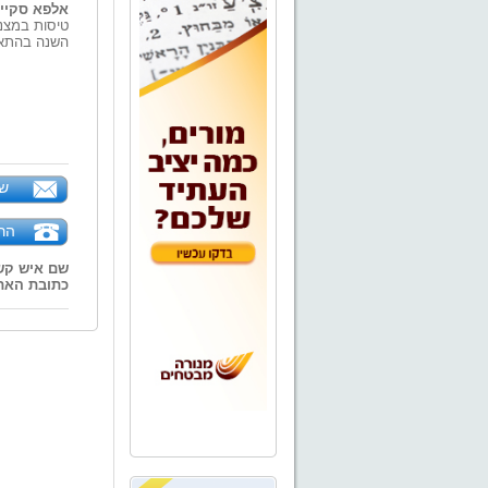
אלפא סקיי 
טיסות במצנ
השנה בהתאם
של
הר
שם איש קש
כתובת האת