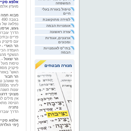
אלפא סקיי 
המשפחה
מועדון אלפא
טיפול בעזרת בעלי
חיים
מבוא חמה -
ב
למידה מתוקשבת
נפלאה של רמ
אומנויות הבמה
געש, ארסו
עזרה ראשונה
הדרך עוברת
פריים ובתים
ארגונים, אגודות
עם פיקניק 
ומכונים
הר הארי - 
בתי"ס לאומנויות
הבמה
הנשקף מהמקו
הר שאול - 
טיסות מעל ר
מנורה מבטחים
פיקניק מסו
האש" באזור 
הר תבור
מי שאוהב טי
עונות השנה.
מצוקי דרגו
אין מילים ל
הטיסה מתאפ
נתניה
הדרך עוברת 
אלפא סקיי 
(ימי הולדת,