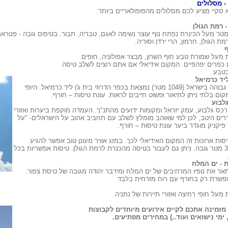
- מסלולים
 סקיי מציע לכם מסלולים מהפופולאריים ביותר:
 רמת הגולן
גובה 490 מטר מעל הכינרת נפתח נוף עוצר נשימה לאגם, טבריה, תבור. בטיפוס גובה - פנורא
ת הגולן, חרמון, הרי ירדן וסוריה.
ף
 מעל שמורת טבע חוף השרון, מבצר אפולוניה, חופים
 כפרים יפהפיים. המקום אידיאלי אם אתם רוצים לשלב טיסה
בטבע
ליד כרמיאל
העמדה הכי גבוהה בישראל (1049 מטר) נמצאת בכפר הדרוזי בית ג'ן ליד כרמיאל. היופי
ם בלתי ניתן לתיאור ופשוט חייבים לראות. עונת טיסות – חורף.
גלבוע
כס גלבוע, עמק יזראל ומקומות ידועים מהתנ"ך. העמדה מוקפת ביערות ואזורי
דרים היטב, לכן למי שאוהב מומלץ לשלב עם תחביב אהוב על הישראלים- "על
פיקניק מוגדר ביער עונת טיסות – חורף.
סות ארוכות זה המקום האידיאלי לכך. במזג אוויר מעונן טוב אפשר להגיע
ליותר מ3000 מטר גובה. ניתן גם לעבור בטיסה מהכנרת לרמת הגולן. טיסות אפשריות בכל
ת - ים המלח
תאר את נופיו המרהיבים של ים המלח ומידבר יהודה מגובה של טיסת צפור.
שרת רק בחורף עם רוח מזרחית בלבד
מעל חופי רחיצה ואזורי תיירות של נתניה
מזמינה אתכם לקיים אירועים מיוחדים לקבוצות
 ימי נישואים ועוד..) במחירים מפתיעים.