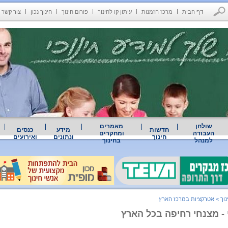
דף הבית
מרכז הזמנות
עיתון קו לחינוך
פורום חינוך
חינוך נכון
צור קשר
שולחן
מאמרים
חדשות
מידע
כנסים
העבודה
ומחקרים
חינוך
ונתונים
ואירועים
למנהל
בחינוך
נוך
>
אטרקציות במרכז הארץ
 - מצנחי רחיפה בכל הארץ