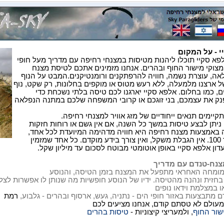
 - על המקום
לפא סקיי תוכלו ליהנות מטיסות במצנחי רחיפה עם מדריך מעל חופי
 מצוקי מישור החוף ובהרים. אנחנו מזמינים אתכם לטיסת מצנח
אה, עוצרת נשמה, חוויה להרפתקנים ורומנטיקנים.המבט על הנוף
 ארצנו מלמעלה, ללא רעש מטוס או מוקפים בחלונות, רק שקט, נוף
ם, כמו בחלום. אלפא סקיי יארגנו לכם טיסה בלתי נשכחת כדי
נק את עצמכם, בני זוגכם או קרובי המשפחה שלכם במתנה הנפלאה
יימים תנאים ייחודיים של מזג אוויר למצנחי רחיפה.
ניתן לבצע טיסות במשך כל השנה, אם אין גשם או רוחות חזקות
ה באמצעות מצנח רחיפה היא חוויה מדהימה המיועדת לכל אחד,
מגיל 6 ועד 100. אין הגבלת משקל, ואין צורך בידע מוקדם. כל אחד שמזמין
דון אלפא סקיי באופן אוטומטי מבוטח לסכום עד מיליון שקל.
צנח-טנדם עם מדריך
מומחה האחראי מתפעל את המצנח בזמן
הטיסה, והנוסע
בחזית ונהנה מהטיסה. ידיו של הנוסע חופשיות מה שנותן לו
אפשרות לצל
 במצלמת וידאו נופים
ם מתבצעות באזור חופי הים
-
נתניה, געש, ארסוף ובהרים - גלבוע,
רמת
 מעולם לא טסתם קודם, אנחנו מציעים
לכם
שור החוף
,
ולמעריצי קיצוניות
-
טיסות בהרים