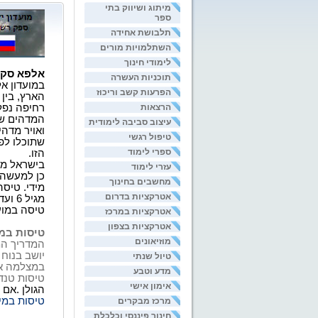
מיתוג ושיווק בתי
ספר
תלבושת אחידה
השתלמויות מורים
לימודי חינוך
אלפא סקיי
תוכניות העשרה
במועדון א
הפרעות קשב וריכוז
הארץ, בין
הרצאות
רחיפה נפל
המדהים של
עיצוב סביבה לימודית
ואויר מדהי
טיפול רגשי
שתוכלו לפ
ספרי לימוד
הזו.
בישראל מתק
עזרי לימוד
כן למעשה 
מחשבים בחינוך
מידי. טיס
אטרקציות בדרום
טיסה במוע
אטרקציות במרכז
אטרקציות בצפון
טיסות במ
מוזיאונים
המדריך ה
יושב בנוח 
טיול שנתי
במצלמה או
מדע וטבע
טיסות טנד
אימון אישי
הגולן .אם
טיסות במי
מרכז מבקרים
חינוך פיננסי וכלכלת