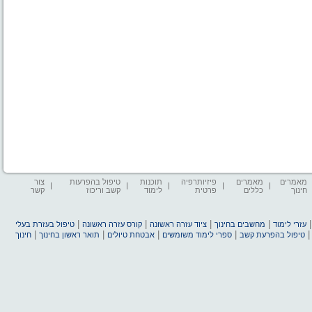
מאמרים
מאמרים
פיזיותרפיה
תוכנות
טיפול בהפרעות
צור
חינוך
כללים
פרטית
לימוד
קשב וריכוז
קשר
|
|
|
|
עזרי לימוד
מחשבים בחינוך
ציוד עזרה ראשונה
קורס עזרה ראשונה
טיפול בעזרת בעלי
|
|
|
|
טיפול בהפרעת קשב
ספרי לימוד משומשים
אבטחת טיולים
תואר ראשון בחינוך
חינוך