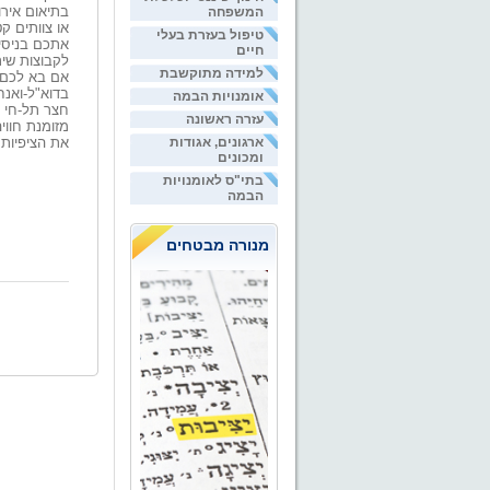
בתיאום אירו
המשפחה
טיפול בעזרת בעלי
אתכם בניסיו
חיים
לקבוצות שי
למידה מתוקשבת
אם בא לכם ל
בדוא"ל-ואנח
אומנויות הבמה
חצר תל-חי ק
עזרה ראשונה
מזומנת חווי
ארגונים, אגודות
את הציפיות.
ומכונים
בתי"ס לאומנויות
הבמה
מנורה מבטחים