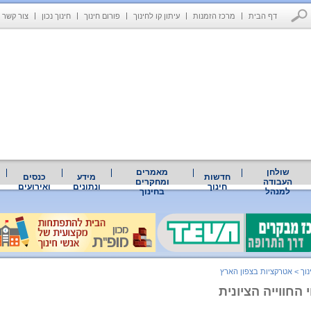
דף הבית
מרכז הזמנות
עיתון קו לחינוך
פורום חינוך
חינוך נכון
צור קשר
שולחן
מאמרים
חדשות
מידע
כנסים
העבודה
ומחקרים
חינוך
ונתונים
ואירועים
למנהל
בחינוך
נוך
>
אטרקציות בצפון הארץ
 החווייה הציונית