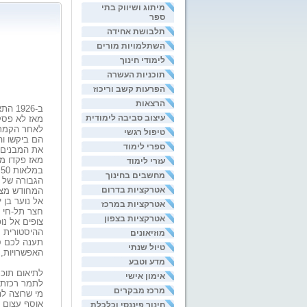
מיתוג ושיווק בתי
ספר
תלבושת אחידה
השתלמויות מורים
לימודי חינוך
תוכניות העשרה
הפרעות קשב וריכוז
הרצאות
ב-1926 התאחדה תל-חי עם כפר גלעדי להתקיים כקיבוץ עצמאי.
עיצוב סביבה לימודית
מאז לא פסקו
לאחר הקמת 
טיפול רגשי
הם ביקשו וה
ספרי לימוד
את המבנים 
מאז פקדו מ
עזרי לימוד
ב
מחשבים בחינוך
אטרקציות בדרום
המחודש מצו
אל נוער בן ימ
אטרקציות במרכז
חצר תל-חי ה
אטרקציות בצפון
צופים אל נו
ההיסטורית 
מוזיאונים
תענה לכם ס
טיול שנתי
האפשרויות,
מדע וטבע
לתיאום תוכנ
אימון אישי
לתמר רכזת ה
מרכז מבקרים
מי שרוצה לה
אוסף עצום 
חינוך פיננסי וכלכלת