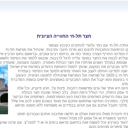
חצר תל-חי החווייה הציונית
 הניסיונות והתוכניות להקים כאן מרכז חינוכי ותרבותי, שינחיל את מורשת תל-חי.
המדינה החריף הצורך באתר כזה אז, נרתמו רבים וטובים, ובראשם נחום הורביץ אי
צליחו לבנות את החצר כמוקד עלייה לרגל לרבבות, שיבואו ללמוד את הסיפור ולשאו
שנוספו במהלך השנים ושיחזרו את חצר הבזלת האפורה, הקטנה והצנועה, שעמדה פה 
יליוני מבקרים את המקום, שהפך לסמל היאחזות היהודים באדמת ארץ-ישראל.
מלאות 50 שנה למדינה הוחלט לעצב את האתר מחדש ולמקד את הסיפור בעמידת
הגבורה של תל-חי ב-1920 על שורשיה ועל המורשת שהנחילה לתנועה הציונית. העיצוב
י בעיצומו והוא יקבל את המוני המבקרים באמצעים חדישים ובשפה המדברת
ינו.
יום היא אתר של גנים ומדשאות רחבות, פינות צל, חניון פיקניק, וכל אלה
פי עמק החולה, הרי הגליל ורמת הגולן. בלב האתר שוכנת חצר הבזלת
עם גגות הרעפים האדומים ומדרגות העץ המפורסמות, כשתזמינו את הביקור
ילבי, המזכירה הותיקה שתתאם אתכם את מועד בואכם ותציג לכם את שלל
 סילבי תקבל אתכם גם אם תגיעו בבודדים או משפחות ללא הזמנה מראש.
ית חינוכית מאלו הקיימות אצלנו או חדשה שתיבנה אתכם ועבורכם תופנו
חינוך והאוצרת או אל אמנון לוין מנהל האתר.
יעזר בארכיון יוכל לעשות זאת בתיאום מראש בימים א' או ד' לפנה"צ. עם עדנה שהקי
של סיפורים מהימים ההם.