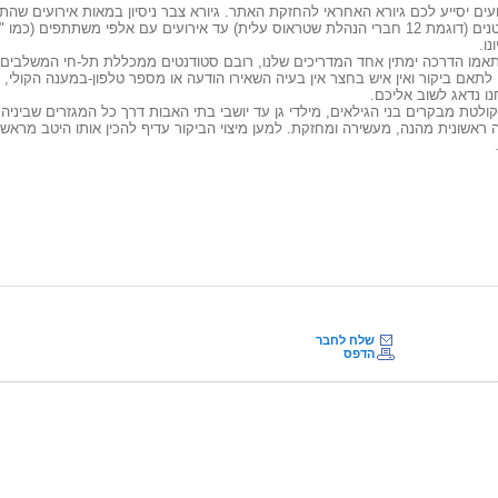
עים יסייע לכם גיורא האחראי להחזקת האתר. גיורא צבר ניסיון במאות אירועים שהת
או צוותים קטנים (דוגמת 12 חברי הנהלת שטראוס עלית) עד אירועים עם אלפי משתתפ
נו.
תאמו הדרכה ימתין אחד המדריכים שלנו, רובם סטודנטים ממכללת תל-חי המשלבים 
תאם ביקור ואין איש בחצר אין בעיה השאירו הודעה או מספר טלפון-ב
מענה הקולי, 
נו נדאג לשוב אליכם.
ולטת מבקרים בני הגילאים, מילדי גן עד יושבי בתי האבות דרך כל המגזרים שביניה
ה ראשונית מהנה, מעשירה ומחזקת. למען מיצוי הביקור עדיף להכין אותו היטב מראש
שלח לחבר
הדפס