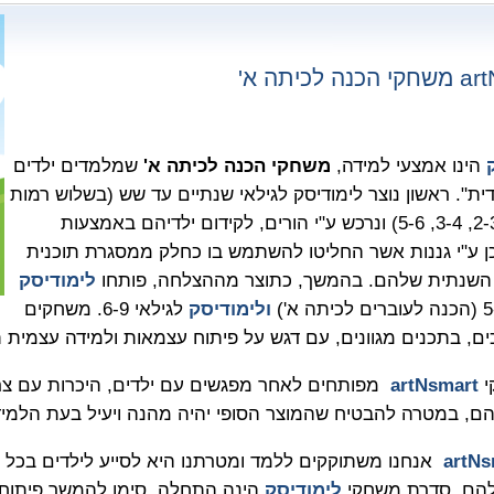
art
משחקי הכנה לכיתה א'
הינו אמצעי למידה,
משחקי הכנה לכיתה א'
שמלמדים ילדים
ית". ראשון נוצר לימודיסק לגילאי שנתיים עד שש (בשלוש רמות
פנימיות 2-3, 3-4, 5-6) ונרכש ע"י הורים, לקידום ילדיהם באמצעות
ן ע"י גננות אשר החליטו להשתמש בו כחלק ממסגרת תוכנית
השנתית שלהם. בהמשך, כתוצר מההצלחה, פותחו
לימודיסק
ולימודיסק
לגילאי 6-9. משחקים
כים, בתכנים מגוונים, עם דגש על פיתוח עצמאות ולמידה עצמית 
י
artNsmart
מפותחים לאחר מפגשים עם ילדים, היכרות עם צרכ
הם, במטרה להבטיח שהמוצר הסופי יהיה מהנה ויעיל בעת הלמיד
artNs
אנחנו משתוקקים ללמד ומטרתנו היא לסייע לילדים בכל
הם. סדרת משחקי
לימודיסק
הינה התחלה, סימן להמשך פיתוח כ