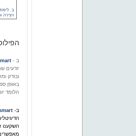
הפילוס
ב -
smart
יודעים ש
ובודק ומ
באופן ספ
הלומד יו
ב-
smart
הדיגיטלי
השקענו ז
מאפשרים 