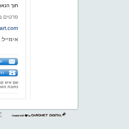
תוך הנאה
פרטים בטל'; 5245
art.com
אימייל
:
של
הר
שם איש קש
כתובת האת
אב
דרונט
ופ
דיגיטל
-
בניית