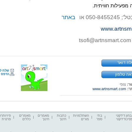
 מפעילות חוויתית.
050-845 או
באתר
www.artnsm
tsofi@artnsmart.com
ח דואר
שלח ל
אה טלפון
הדפס
ר:
צופי
ר:
www.artnsmart.com
חון דידקטי
בתי
השתלמויות
כתבות
מאמרים
מאמרים
פיזיותרפ
סיכודידקטי
ספר
מורים
חינוך
חינוך
כללים
פרטית