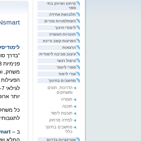
מיתוג ושיווק בתי
ספר
תלבושת אחידה
Nsmart
השתלמויות מורים
לימודי חינוך
תוכניות העשרה
הפרעות קשב וריכוז
לימודיסק
הרצאות
עיצוב סביבה לימודית
"בדרך סוד
טיפול רגשי
ספרי לימוד
משחק, וכ
עזרי לימוד
הפעילות 
מחשבים בחינוך
לגילאי 5-7 (הכנה לעוברים לכיתה א')
הדרכות, חוגים
ומשחקים
יותר ארו
חומרה
תוכנה
כל משחק
תוכנות לימוד
לתגובותי
למידה מרחוק
מחשבים בחינוך
ב –
mart
כללי
המלא של
אטרקציות בדרום