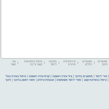
מאמרים
מאמרים
פיזיותרפיה
תוכנות
טיפול בהפרעות
צור
חינוך
כללים
פרטית
לימוד
קשב וריכוז
קשר
|
|
|
|
עזרי לימוד
מחשבים בחינוך
ציוד עזרה ראשונה
קורס עזרה ראשונה
טיפול בעזרת בעלי
|
|
|
|
טיפול בהפרעת קשב
ספרי לימוד משומשים
אבטחת טיולים
תואר ראשון בחינוך
חינוך