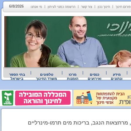
6/8/2026
פורום חינוך
חינוך נכון
צור קשר
הרשמה כמנוי לעיתון
מי אנחנו
מידע
כנסים
מרכז
טלפונים
בתי הספר
ונתונים
ואירועים
הזמנות
משרד החינוך
בישראל
מרחצאות הנגב, בריכות מים תרמו-מינרליים