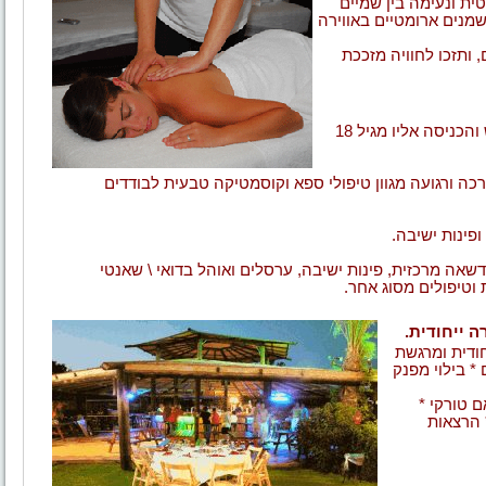
ית ונעימה בין שמיים
שמנים ארומטיים באווירה
 ותזכו לחוויה מזככת
המקום מיועד לבודדים, זוגות ולקבוצות של עד כ-80 איש והכניסה אליו מגיל 18
רכה ורגועה מגוון טיפולי ספא וקוסמטיקה טבעית לבודדים
פינות ישיבה.
ה מרכזית, פינות ישיבה, ערסלים ואוהל בדואי \ שאנטי
ה ייחודית.
.
חודית ומרגשת
* בילוי מפנק
ם טורקי *
* הרצאות