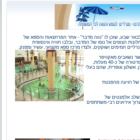
ק נסיעה של 20 דקות דרומית לבאר שבע, שוכן לו "נווה מדבר" - אתר המרחצאות והספא של
לונות הצופים אל נופו של המדבר, ובלבו חוויה אינסופית
רליים חמימים ושוקקים, ולצדו מרכז ספא מקצועי, עשיר ומפנק.
שר נשאבים מאקוויפר
תת-קרקעי בן אלפי שנים. המים מגיעים אל האתר בטמפרטורה של כ-40 מעלות,
ן, אשלגן וגופרית, שהם בעלי
 של רגיעה מהפנטת
משלב אלמנטים של
לערוך אירועים רבי-משתתפים