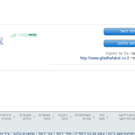
ח דואר
אה טלפון
ר:
גיל עד הפקות
ר:
http://www.giladhafakot.co.il
חון דידקטי
בתי
השתלמויות
כתבות
מאמרים
מאמרים
פיזיותרפ
סיכודידקטי
ספר
מורים
חינוך
חינוך
כללים
פרטית
|
|
|
|
|
הפרעות קשב וריכוז
עיצוב סביבה לימודית
ספרי לימוד
עזרי לימוד
מחשבים בחינוך
ציוד ע