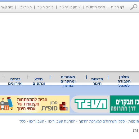
דף הבית
מרכז הזמנות
עיתון קו לחינוך
פורום חינוך
חינוך נכון
צור קשר
שולחן
מאמרים
חדשות
מידע
כנסים
העבודה
ומחקרים
חינוך
ונתונים
ואירועים
למנהל
בחינוך
הזמנות
>
ספקי השירותים למערכת החינוך
>
הפרעות קשב וריכוז
>
קשב וריכוז - כללי
ות