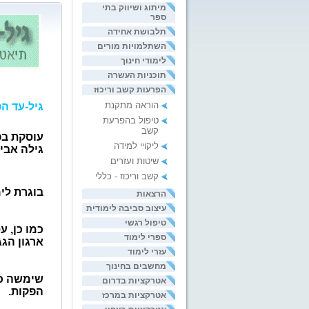
מיתוג ושיווק בתי
ספר
תלבושת אחידה
השתלמויות מורים
לימודי חינוך
תוכניות העשרה
הפרעות קשב וריכוז
הוראה מתקנת
גיל-עד ה
טיפול בהפרעת
קשב
עוסקת בפע
ליקויי למידה
גילה אבי
שיטות ועזרים
קשב וריכוז - כללי
בוגרת לי
הרצאות
עיצוב סביבה לימודית
טיפול רגשי
כמו כן, 
ספרי לימוד
ארגון הג
עזרי לימוד
מחשבים בחינוך
שימשה כמ
אטרקציות בדרום
הפקות.
אטרקציות במרכז