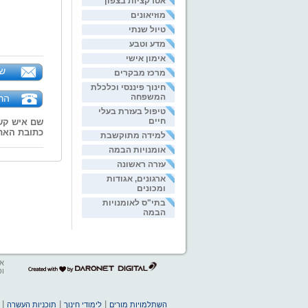
אטרקציות בצפון
מוזיאונים
טיול שנתי
מדע וטבע
אימון אישי
של
מרכז מבקרים
חינוך פיננסי וכלכלת
המשפחה
הר
טיפול בעזרת בעלי
חיים
שם איש קש
כתובת האת
למידה מתוקשבת
אומנויות הבמה
עזרה ראשונה
ארגונים, אגודות
ומכונים
בתי"ס לאומנויות
הבמה
אב
דרונט
ופ
דיגיטל
-
בניית
|
|
|
השתלמויות מורים
לימודי חינוך
תוכניות העשרה
אתרים,