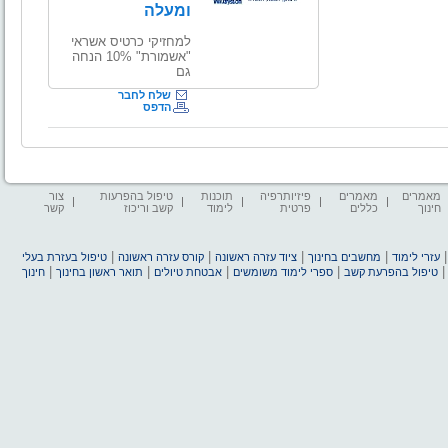
ומעלה
למחזיקי כרטיס אשראי
"אשמורת" 10% הנחה
גם
שלח לחבר
הדפס
מאמרים
מאמרים
פיזיותרפיה
תוכנות
טיפול בהפרעות
צור
חינוך
כללים
פרטית
לימוד
קשב וריכוז
קשר
|
|
|
|
עזרי לימוד
מחשבים בחינוך
ציוד עזרה ראשונה
קורס עזרה ראשונה
טיפול בעזרת בעלי
|
|
|
|
טיפול בהפרעת קשב
ספרי לימוד משומשים
אבטחת טיולים
תואר ראשון בחינוך
חינוך