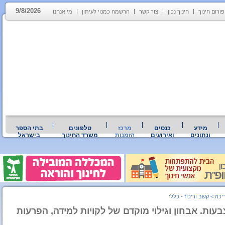
9/8/2026
פורום חינוך
חינוך נכון
צור קשר
הרשמה כמנוי לעיתון
מי אנחנו
מידע
כנסים
מרכז
טלפונים
בתי הספר
ונתונים
ואירועים
הזמנות
משרד החינוך
בישראל
כוז
>
קשב וריכוז - כללי
עות. אבחון וגילוי מוקדם של לקויות למידה, הפרעות