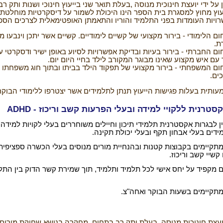
ן על ידי יועצת חינוכית מנוסה
,
בעלת תואר שני בייעוץ חינוכי ושנות ותק ר
עוץ מחוץ למסגרת בית הספר הינו
היכולת לשמור על דיסקרטיות מוחלטת 
ויות
העומדות בפני התלמיד והוריו והתאמתן האופטימאלית לצרכים
הספצ
ם הלימודי - בירור מקצועי של קשיים
לימודיים. קשיים אשר יתכן וינבעו מ
ת
.
ם החברתי - בירור בעיות ובדיקת
אפשרויות לסיוע באופן ישיר ודסקרטי 
 עם איש
מקצוע שאינו מבוגר המקורב לילד בחיי היום יום
.
ם המשפחתי - בירור מקצועי של תפקוד
הילד בביתו ובתוך חוג משפחתו 
כים
.
ותית בעלות פגישות הייעוץ תנתן
לתלמידים אשר יצטרפו ללימודי הבוקר
סטרנית ללקויי למידה ובעלי הפרעות קשב וריכוז
-
ADHD
 לבגרות אקסטרנית תלמידי תיכון וחיילים משוחררים בעלי לקויות למידה 
דים בעלי אבחון תקף ובעלי יכולת תקינה.
מתקיימים בקבוצות קטנות ובהנחיית מורים מנוסים בעלי הכשרה ספציפית 
 קשיי קשב וריכוז.
ם מקפיד על יחס אישי לכל תלמיד ותלמיד, תוך שמירת קשר הדוק בין התל
מתקיימים בשעות הבוקר ואחה"צ.
יועצת חינוכית מנוסה, בעלת ותק רב בתחום.
מחקרה
בנושא שחיקת מורים