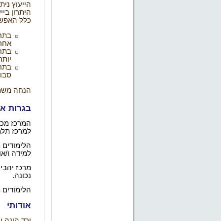
הייעוץ נית
היתרון ביי
כלל האפשר
בתחו
אחר
בתחו
יותר
בתחו
סבו
הנחה משמע
בגרות אק
המרכז מכין
למרכז תלמי
הלימודים 
למידה ו/או
מרכז יהבי
נכונה.
הלימודים 
אודותי
ורד הינה 