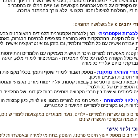
מתבצעים על ידי מאבחנים מוסמכים, בעלי אישור משרד החינוך. במרכז
ים מקפידים על ביצוע אבחונים מקצועיים וענייניים המלווים בהסברים
וריו, המלצות לטיפול והכוון מקצועי, ללא צורך בהמתנה ארוכה.
די יהבים
פועל בשלושה
תחומים
:
לבגרות אקסטרנית
-
מכין לבגרות אקסטרנית תלמידים המאובחנים כבעל
 יכולת תקינה. ההתמקדות היא בהוראה ספציפית לבחינות הבגרות, באמצ
עבודה אישית עם כל תלמיד ותלמיד, ובו בזמן גם אינטראקציה
אישית ול
.
קטנה מאפשרת למורים
היכרות אישית מעמיקה עם הלומדים והתייחסות פ
י
כולל הקפדה מלאה על כללי המסגרת - הבאת ציוד לימודי מלא, הגעה ו
בדקת יום יום על ידי כל מורה
.
מודי והוראה מתקנת
-
מספק תגבור לימודי שוטף ותומך בכלל מקצועות ה
די חטיבות הביניים ותיכון.
בצעת באופן פרטני או בקבוצות קטנות,
על ידי צוות מורים מקצועי ומנו
הספציפיים של כל תלמיד.
ה לימודית ואישית בין חברי הקבוצה מוסיפה
רבות לקידומו של התלמיד ב
 וליווי למשפחה
-
מציע תמיכה להורים במגוון פעילויות, כגון קבוצות ה
ורות, או בקורסים לימודיים המיועדים למבוגרים
.
ים כיום עשרות תלמידים - ילדים, נוער ומבוגרים
במקצועות לימוד שונים,
העצמה ובקורסי
העשרה שונים
וכי וליווי אישי
י יהבים מספק ייעוץ חינוכי
פרטני, העוסק בתחומי למידה ובאפשרויות לימ