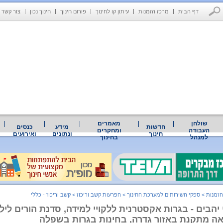
דף הבית
מרכז הזמנות
עיתון קו לחינוך
פורום חינוך
חינוך נכון
צור קשר
שולחן
מאמרים
חדשות
מידע
כנסים
העבודה
ומחקרים
חינוך
ונתונים
ואירועים
למנהל
בחינוך
הזמנות
>
ספקי השירותים למערכת החינוך
>
הפרעות קשב וריכוז
>
קשב וריכוז - כללי
 יהבים - בגרות אקסטרנית ללקויי למידה, סדנת הורים לילד
אה מתקנת באזור גדרה, בחינות בגרות בשפלה