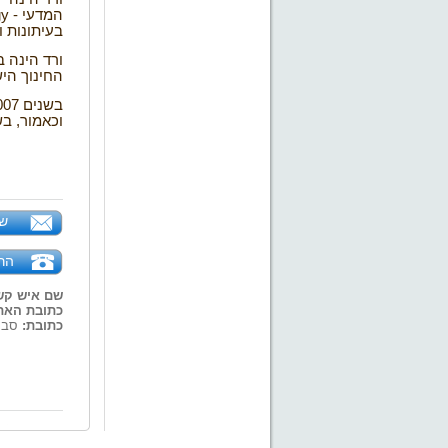
המדעי
gy -
בעיתונות 
ורד הינה ב
החינוך הי
בשנים 2003-2007 ניהלה ורד את יחידת שיקום נכים ומשפחות
וכאמור, ב
של
הר
שם איש קש
כתובת האת
כתובת:
סברדלוב 11,