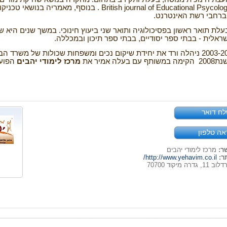
. British journal of Educational Psycolo
בנוסף, מאמריה בנושאי טכניקות
וברחבי רשת האינטרנט
.
עלת תואר ראשון בפסיכולוגיה ותואר שני ביעוץ
חינוכי. במשך שנים היא 
שראלית - בבתי ספר
יסודיים, בבתי ספר תיכון ובמכללה
.
שכולות של משרד הביט
שנת
2008
הקימה במשותף עם בעלה אמיר את
מרכז
לימודי יהבים
הפוע
ח דואר
אה טלפון
ר:
מרכז לימודי יהבים
ר:
http://www.yehavim.co.il/
 גדרה מיקוד 70700