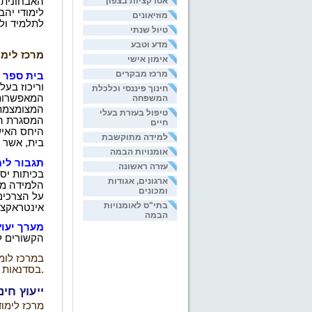
אטרקציות בצפון
האבחונית 
לימודי יהב
מוזיאונים
לתלמיד ולה
טיול שנתי
מדע וטבע
מרכז לימו
אימון אישי
מרכז מבקרים
בית ספר 
וריכוז
בעלי
חינוך פיננסי וכלכלת
המאפשרות 
המשפחה
המצומצמת
טיפול בעזרת בעלי
המסגרת ה
חיים
היחס האיש
למידה מתוקשבת
בית, אשר נ
אומנויות הבמה
תגבור לי
עזרה ראשונה
בכיתות יסו
ארגונים, אגודות
הלמידה מת
ומכונים
על הצרכים
בתי"ס לאומנויות
אינטראקצי
הבמה
מערך יעוץ
הקשורים לה
במרכז לומד
.
בסדנאות 
ייעוץ חינ
מרכז לימוד