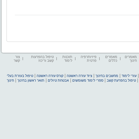
מאמרים
מאמרים
פיזיותרפיה
תוכנות
טיפול בהפרעות
צור
חינוך
כללים
פרטית
לימוד
קשב וריכוז
קשר
|
|
|
|
עזרי לימוד
מחשבים בחינוך
ציוד עזרה ראשונה
קורס עזרה ראשונה
טיפול בעזרת בעלי
|
|
|
|
טיפול בהפרעת קשב
ספרי לימוד משומשים
אבטחת טיולים
תואר ראשון בחינוך
חינוך