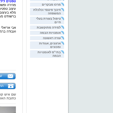
טפטים לילד
מרכז מבקרים
מהירה ופשו
עיצוב טפטים
חינוך פיננסי וכלכלת
מלא בעיצוב 
המשפחה
ברשותינו מג
טיפול בעזרת בעלי
חיים
למידה מתוקשבת
ועבודה ברמה
אומנויות הבמה
עזרה ראשונה
ארגונים, אגודות
ומכונים
בתי"ס לאומנויות
הבמה
של
הר
שם איש קש
כתובת האת