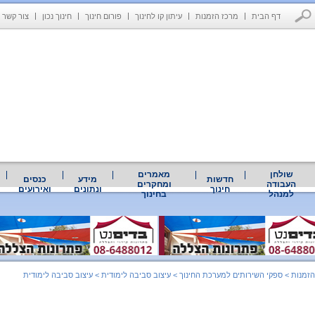
דף הבית
מרכז הזמנות
עיתון קו לחינוך
פורום חינוך
חינוך נכון
צור קשר
שולחן
מאמרים
חדשות
מידע
כנסים
העבודה
ומחקרים
חינוך
ונתונים
ואירועים
למנהל
בחינוך
הזמנות
>
ספקי השירותים למערכת החינוך
>
עיצוב סביבה לימודית
>
עיצוב סביבה לימודית