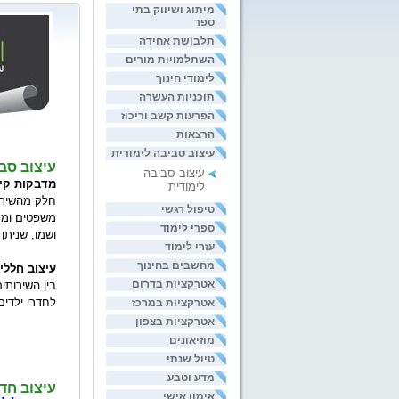
מיתוג ושיווק בתי
ספר
תלבושת אחידה
השתלמויות מורים
לימודי חינוך
תוכניות העשרה
הפרעות קשב וריכוז
הרצאות
עיצוב סביבה לימודית
עיצוב סבי
עיצוב סביבה
מדבקות קיר
לימודית
חלק מהשירות
טיפול רגשי
משפטים ומס
ספרי לימוד
ושמו, שניתן
עזרי לימוד
מחשבים בחינוך
עיצוב חללי
אטרקציות בדרום
בין השירותי
לחדרי ילדים
אטרקציות במרכז
אטרקציות בצפון
מוזיאונים
טיול שנתי
מדע וטבע
עיצוב חדר
אימון אישי