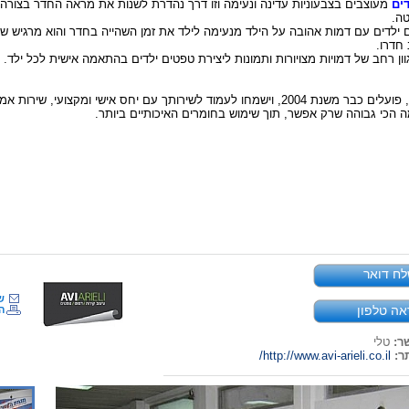
ים
מעוצבים בצבעוניות עדינה ונעימה וזו דרך נהדרת לשנות את מראה החדר בצורה
טה.
 ילדים עם דמות אהובה על הילד מנעימה לילד את זמן השהייה בחדר והוא מרגיש ש
חדרו.
וון רחב של דמויות מצויורות ותמונות ליצירת טפטים ילדים בהתאמה אישית לכל ילד.
אבי אריאלי , פועלים כבר משנת 2004, וישמחו לעמוד לשירותך עם יחס אישי ומקצועי, שירות אמ
 הכי גבוהה שרק אפשר, תוך שימוש בחומרים האיכותיים ביותר.
ח דואר
ש
אה טלפון
ה
ר:
טלי
ר:
http://www.avi-arieli.co.il/