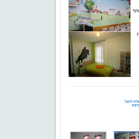
ותף
ין
לח לחבר
דפס