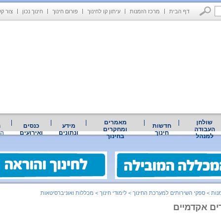
דף הבית
מרכז הזמנות
עיתון קו לחינוך
פורום חינוך
חינוך נכון
צור ק
שולחן
מאמרים
חדשות
מידע
כנסים
מ
העבודה
ומחקרים
חינוך
ונתונים
ואירועים
הז
למנהל
בחינוך
נות
>
ספקי השירותים למערכת החינוך
>
לימודי חינוך
>
מכללות ואוניברסיטאות
ים אקדמיים