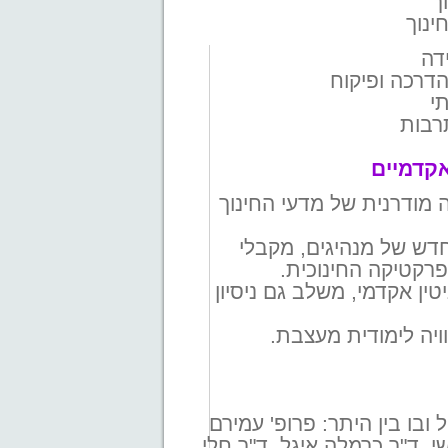
ך
ינוך
אקדמיים
מודרנית של מדעי החינוך
דש של מנהיגים, מקבלי
רקטיקה החינוכית.
ין אקדמי, משלב גם ניסיון
יה לימודית מעצבת.
בו בין היתר: פרופ' עמירם
י, ד"ר כרמלה איגל, ד"ר חלי