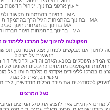
*ניהול בתי ספר,*ניהול מערכות חינו
*ייעוץ ארגוני בחינוך, *ניהול חדשנות בח
MA בחינוך בהתמחות תקשוב ולמידה
MA בחינוך בהתמחות הגיל הרך בהתמקדות הדרכה ופיקוח
MA בחינוך בהתמחות חינוך סביבתי
MA בחינוך בהתמחות חינוך חברה ותרבות
הפקולטה לחינוך של המרכז ללימודים 
ה לחינוך אנו מבקשים לפתח, אצל הסטודנט, תפישה 
הנשענת על מכלול
י המדע העוסקים בטבע האדם והידע, ולהכשיר דור ח
החלטות ומקצוענים מתמחים בהיבטים השונים של הפ
צים במרכז ללימודים אקדמיים מלבד היותו בעל מוניט
מעשי רב, זאת על מנת
העניק לסטודנטים את מירב הכלים הנדרשים, לצד חוו
סגל המרצים
ימודים אקדמיים גאה להציג את סגל המרצים המוביל ו
פ' סידני שטראוס, פרופ' ח'אלד ערער, ד"ר חנה בר יש