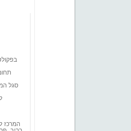
בפקולט
תחומ
סגל המר
ל
המרכז לל
רביב, פרו