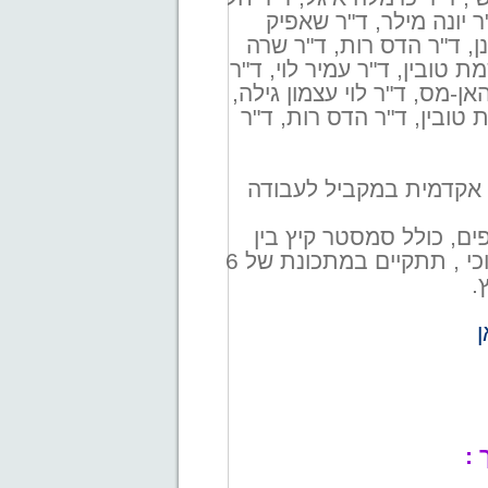
ר יונה מילר, ד"ר שאפיק
ן, ד"ר הדס רות, ד"ר שרה
ת טובין, ד"ר עמיר לוי, ד"ר
אן-מס, ד"ר לוי עצמון גילה,
טובין, ד"ר הדס רות, ד"ר
אקדמית במקביל לעבודה
תכונת של 4 סמסטרים רציפים, כולל סמסטר קיץ בין
השעות 19:00 - 9:00. תוכנית הלימוד לתואר MA בייעוץ חינוכי , תתקיים במתכונת של 6
.
ן
 :