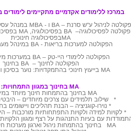
במרכז ללימודים אקדמיים מתקיימים לימודים 
לטה לניהול ע"ש סרנת – BA ו - MBA במנהל עסקים במגוון התמחויות.
הפקולטה לפסיכולוג
MAבפסיכולוגיה חינוכית
הפקולטה למערכות בריאות - BA במינהל מערכות בריאות
הפקולטה ללימודי היי-טק – BA במערכות מידע ניהוליות
הפקולטה לחינוך – BA בחינוך
MA בייעוץ חינוכי בהתמקדויות: נוער בסיכון וחינוך מיוחד
MA בחינוך במגוון התמחויות:
MA בחינוך בהתמחות חינוך מיוחד במיקודים:
* שילוב תלמידים עם צרכים מיוחדים – היבטים
* נוירו-קוגניציה – הבנת תהליכים ויישומים בח
* לקויות למידה ולקויות התפתחותיות מורכבות – ה
תמודדות עם בעיות התנהגות על רצף ומגוון הלקויות
MA בחינוך בהתמחות ניהול וארגון מערכות חינוך במיקודים: