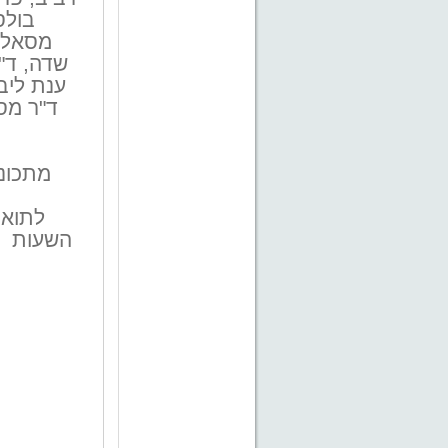
בולס
מסאלחה
שדה, ד"ר
ענת ליבו
ד"ר מס
מתכונ