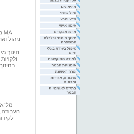
אטרקציות בצפון
מוזיאונים
טיול שנתי
מדע וטבע
אימון אישי
MA בייעוץ חינוכי בהתמקדויות: נוער בסיכון וחינוך מיוחד תואר שני MA בחינוך בהתמחויות:
מרכז מבקרים
חינוך פיננסי וכלכלת
ניהול ואר
המשפחה
טיפול בעזרת בעלי
חינוך מי
חיים
ולקויות
למידה מתוקשבת
בחינוך
אומנויות הבמה
עזרה ראשונה
ארגונים, אגודות
ומכונים
בתי"ס לאומנויות
הבמה
מל"א 
העבודה, 
לקידום