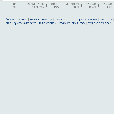
מאמרים
מאמרים
פיזיותרפיה
תוכנות
טיפול בהפרעות
צור
חינוך
כללים
פרטית
לימוד
קשב וריכוז
קשר
|
|
|
|
עזרי לימוד
מחשבים בחינוך
ציוד עזרה ראשונה
קורס עזרה ראשונה
טיפול בעזרת בעלי
|
|
|
|
טיפול בהפרעת קשב
ספרי לימוד משומשים
אבטחת טיולים
תואר ראשון בחינוך
חינוך