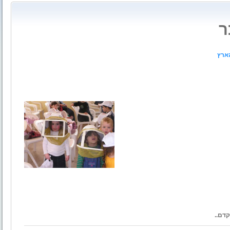
ר
הארץ
דם..