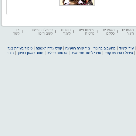
מאמרים
מאמרים
פיזיותרפיה
תוכנות
טיפול בהפרעות
צור
חינוך
כללים
פרטית
לימוד
קשב וריכוז
קשר
|
|
|
|
עזרי לימוד
מחשבים בחינוך
ציוד עזרה ראשונה
קורס עזרה ראשונה
טיפול בעזרת בעלי
|
|
|
|
טיפול בהפרעת קשב
ספרי לימוד משומשים
אבטחת טיולים
תואר ראשון בחינוך
חינוך