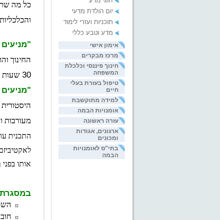
חוגי מדע
כל מה שרצ
יום הולדת מדעי
והכלכליות
תוכניות ועזרי לימוד
מדע וטבע כללי
"מניעים
אימון אישי
מרכז מבקרים
החינוך וה
חינוך פיננסי וכלכלת
המשפחה
30 
שעות 
טיפול בעזרת בעלי
"מניעים
חיים
למידה מתוקשבת
היסטורית ו
אומנויות הבמה
מעורבות ו
עזרה ראשונה
ארגונים, אגודות
התכנית עוש
ומכונים
בתי"ס לאומנויות
הבמה
אותו בפני
במסגרת 
השתל
חוב