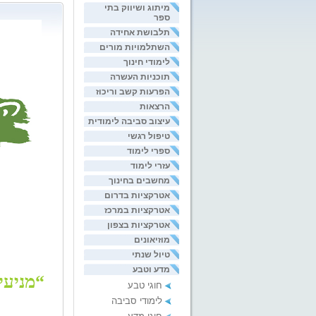
מיתוג ושיווק בתי
ספר
תלבושת אחידה
השתלמויות מורים
לימודי חינוך
תוכניות העשרה
הפרעות קשב וריכוז
הרצאות
עיצוב סביבה לימודית
טיפול רגשי
ספרי לימוד
עזרי לימוד
מחשבים בחינוך
אטרקציות בדרום
אטרקציות במרכז
אטרקציות בצפון
מוזיאונים
טיול שנתי
מדע וטבע
“מניעי
חוגי טבע
לימודי סביבה