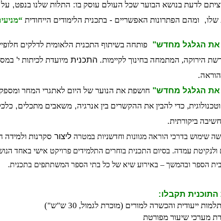
, 
: 
יתם לדעת בנושא הבוער שכל העולם עוסק בו
התלות שלנו בנפט
על 
- 
,  
 שלו
ומהם הפתרונות האפשריים 
בתכנית הלימודים הייחודית 
“מניעי
 את הגלגל מחדש" 
פותחה בשיתוף התכנית הלאומית לדלקים חלופ
.
התכנית 
' 
רשת הירוקה, המתמחה בחינוך לקיימות
מיועדת לכיתות י
במסג
.
הוראה
 את הגלגל מחדש"
, 
, 
טכנולוגית,
כדי להבין את ההקשרים בין אנרגיה
משאבים מתכלים
כלכל
.
חשיבה ביקורתית
ליצור 
סקרנות ולמידה חו
ה שימוש בדרכי הוראה מגוונות וחדשניות במטרה 
 בית הספר ובהמשך – באירוע שיא של כל בתי הספר המשתתפים בתכנית.
התוכנית תקבלו:
מות ייעודית והכשרה למורים (מוכרת לגמול, 30 ש"ש")
רת מערכי שיעור מפורטת