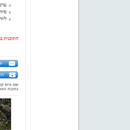
ערכה
סיור
ליוו
התוכנית ב
של
הר
שם איש קש
כתובת האת