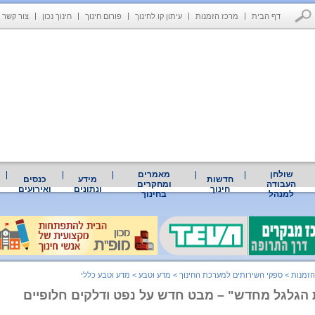
דף הבית
מרכז הזמנות
עיתון קו לחינוך
פורום חינוך
חינוך נכון
צור קשר
שולחן
מאמרים
חדשות
מידע
כנסים
העבודה
ומחקרים
חינוך
ונתונים
ואירועים
למנהל
בחינוך
הזמנות
>
ספקי השירותים למערכת החינוך
>
מדע וטבע
>
מדע וטבע כללי
 הגלגל מחדש" – מבט חדש על נפט ודלקים חלופיים