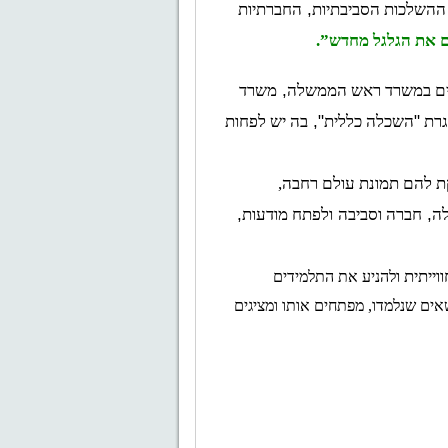
, 
ההשלכות הסביבתיות
החברתיות 
ם את הגלגל מחדש”.
, 
יים במשרד ראש הממשלה
משרד 
", 
"
רת 
השכלה כללית
בה יש לפחות 
חושפת את הנוער של היום לאתגרי המחר ומספקת להם תמונת עולם רחבה, 
, 
, 
ה
חברה וסביבה
ולפתח מודעות
וייתית ו
להניע את התלמידים 
לאקטיביזם ולנקיטת עמדה. בסיום התכנית בוחרים התלמידים פרויקט אישי באחד הנושאים שנלמדו, מפתחים אותו ומציגים 