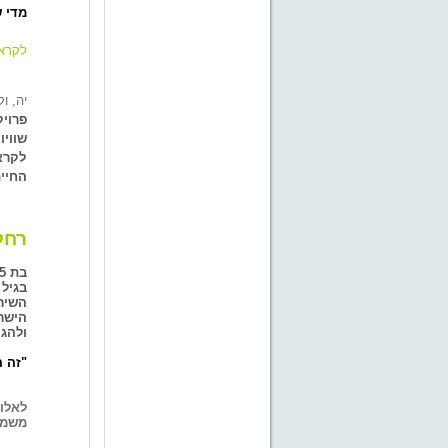
מדי שנה פונו
לקראת
יה, וק
פרוי
לקרא
החיי
רחל
בגיל 
השיר
הישר
ולהגי
"זה ה
לאלומ
משמעו