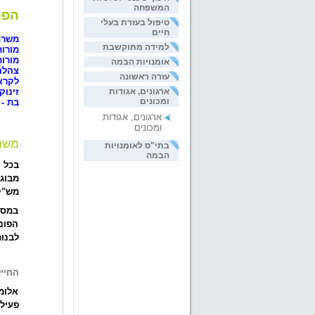
המשפחה
הפר
טיפול בעזרת בעלי
חיים
משרת
למידה מתוקשבת
מורות
מורות
אומנויות הבמה
צהלה
עזרה ראשונה
לקרא
זינוק
ארגונים, אגודות
ומכונים
בת - 
ארגונים, אגודות
ומכונים
משרת
בתי"ס לאומנויות
הבמה
מבוגר
מש"קיות
במסג
הפונ
לבנות
החייל
אלומה
פעילו