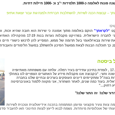
ת לאלומה כ-1000 תלמידות י"ב וכ -1000 חיילות דתיות.
ך – קבוצות הכנה לשירות, להשתלבות חברתית ולמנהיגות עבור יוצאות אתיופ
ווקז
קט
“לקראתך”
הוקם באלומה מתוך אמונה כי שירות הוא חובה שהיא זכות, וכ
שוויוני לחברה הישראלית. בפרויקט מק
ת שירות צבאי/לאומי בעל תרומה של ממש, המסייע להן לרכוש כישורי חיים ו
ם; כך תוכלנה הבנות לצאת ממעגל הסיכון ולהשתלב במעגל הלימודים והעבודה
 ביסטה
בת 17.5 , לומדת בתיכון עתידים בעיר רמלה. עלתה עם משפחתה מאתיופיה
שנה וחצי. “בקבוצה אנו מקבלות מידע על האתגרים הצפויים לנו במהלך
ות בצה”ל ומתקיימים דיונים העוסקים בערכים ובחיים שלנו בחברה
אלית. בעוד כמה שנים, לאחר השחרור, אני מקווה ללמוד באוניברסיטה
ע רחוק...”
דור שלנו! זה התור שלנו!"
ה צוות צעיר מקצועי ומיומן המתמחה בהכנה אידיאולוגית וטכנית לשירות
תי של אוכלוסיות מיוחדות. נשמח לבוא לייעץ לצוות החינוכי ו/או להעביר סד