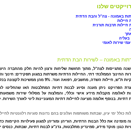
וייקטים שלנו
ות באמונה -
צה"ל והבת
הדתית
 חיילות
חיילות תרבות
תורנית
תך
 בעליה
עמי שירות לאומי
ות באמונה – לשירות הבת הדתית
ות החינוך הממלכתי דתי. החיילות הדתיות משרתות במגוון תפקידים: חינוך והד
 ת"ש, חיילות השדה, מחשבים, רפואה ועוד. 9% מהן ממשיכות לקצונה בכל שנה.
רת הפרויקט ניתן מענה וסיוע לבנות דתיות המתלבטות ו/או שהחליטו לה
ות לאלומה מקבלות מידע אישי וכללי, והמלצות על מסלולי שירות משמעות
 דתיות. בנוסף אלומה מציעה לחיילות דתיות המעוניינות ליווי לאורך השירות. לי
ות כולל ימי עיון, שבתות משותפות ועלונים בהם נדונות סוגיות רלוונטיות לחייל
 מזמינה את כלל הבנות הדתיות, הוריהן ומוריהן למגוון פעילויות הקיימות כ
יות כגון: מוקד מידע, סמינריון מתלבטות, גדנ"ע לבנות דתיות, שבתות, כנסים ייעו