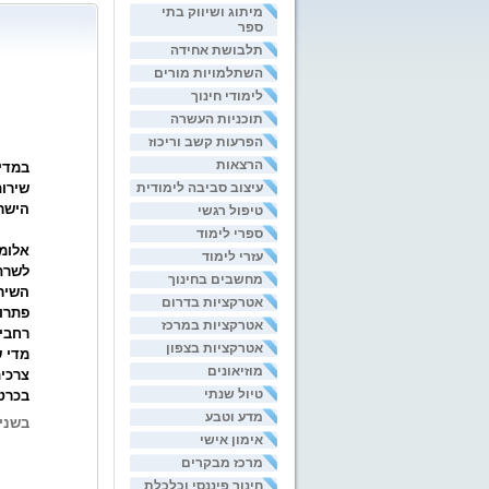
מיתוג ושיווק בתי
ספר
תלבושת אחידה
השתלמויות מורים
לימודי חינוך
תוכניות העשרה
הפרעות קשב וריכוז
הרצאות
שירות
עיצוב סביבה לימודית
הישר
טיפול רגשי
ספרי לימוד
אלומה
עזרי לימוד
לשרת 
מחשבים בחינוך
השירו
אטרקציות בדרום
פתרו
אטרקציות במרכז
רחבי 
אטרקציות בצפון
מוזיאונים
צרכים
טיול שנתי
בכרטי
מדע וטבע
בשני 
אימון אישי
מרכז מבקרים
חינוך פיננסי וכלכלת