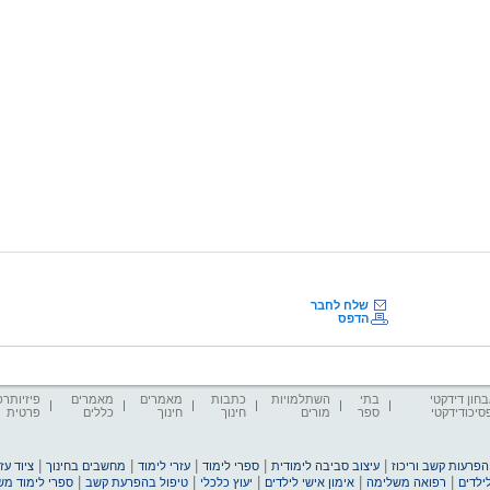
שלח לחבר
הדפס
חון דידקטי
בתי
השתלמויות
כתבות
מאמרים
מאמרים
פיזיותרפ
סיכודידקטי
ספר
מורים
חינוך
חינוך
כללים
פרטית
|
|
|
|
|
הפרעות קשב וריכוז
עיצוב סביבה לימודית
ספרי לימוד
עזרי לימוד
מחשבים בחינוך
ציוד ע
|
|
|
|
|
ילדים
רפואה משלימה
אימון אישי לילדים
יעוץ כלכלי
טיפול בהפרעת קשב
ספרי לימוד מ