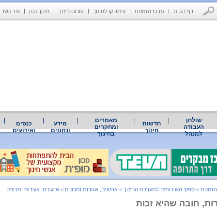
דף הבית
מרכז הזמנות
עיתון קו לחינוך
פורום חינוך
חינוך נכון
צור קשר
שולחן
מאמרים
חדשות
מידע
כנסים
העבודה
ומחקרים
חינוך
ונתונים
ואירועים
למנהל
בחינוך
הזמנות
>
ספקי השירותים למערכת החינוך
>
ארגונים, אגודות ומכונים
>
ארגונים, אגודות ומכונים
ות, חובה שהיא זכות