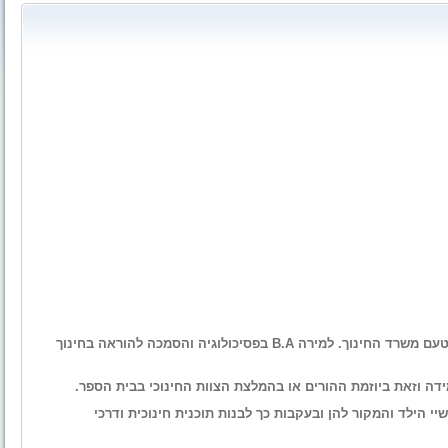
מירה פרי מנהלת המרכז היא מאבחנת דידקטית מוסמכת מטעם משרד החינוך. למירה B.A בפסיכולוגיה והסמכה להוראה בחינוך
דה וזאת ביוזמת ההורים או בהמלצת הצוות החינוכי בבית הספר.
 הילד והמקור להן ובעקבות כך לבנות תוכנית חינוכית ודרכי