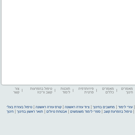
מאמרים
מאמרים
פיזיותרפיה
תוכנות
טיפול בהפרעות
צור
חינוך
כללים
פרטית
לימוד
קשב וריכוז
קשר
|
|
|
|
עזרי לימוד
מחשבים בחינוך
ציוד עזרה ראשונה
קורס עזרה ראשונה
טיפול בעזרת בעלי
|
|
|
|
טיפול בהפרעת קשב
ספרי לימוד משומשים
אבטחת טיולים
תואר ראשון בחינוך
חינוך