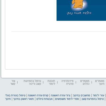
מאמרים
מאמרים
פיזיותרפיה
תוכנות
טיפול בהפרעות
צור
חינוך
כללים
פרטית
לימוד
קשב וריכוז
קשר
|
|
|
|
עזרי לימוד
מחשבים בחינוך
ציוד עזרה ראשונה
קורס עזרה ראשונה
טיפול בעזרת בעלי
|
|
|
|
טיפול בהפרעת קשב
ספרי לימוד משומשים
אבטחת טיולים
תואר ראשון בחינוך
חינוך