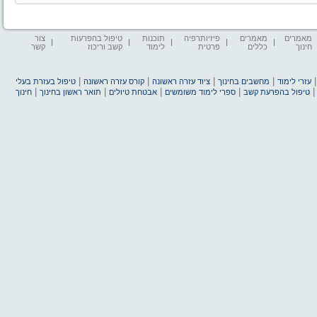
מאמרים
מאמרים
פיזיותרפיה
תוכנות
טיפול בהפרעות
צור
חינוך
כללים
פרטית
לימוד
קשב וריכוז
קשר
|
|
|
|
עזרי לימוד
מחשבים בחינוך
ציוד עזרה ראשונה
קורס עזרה ראשונה
טיפול בעזרת בעלי
|
|
|
|
טיפול בהפרעת קשב
ספרי לימוד משומשים
אבטחת טיולים
תואר ראשון בחינוך
חינוך