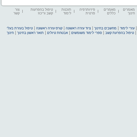
מאמרים
מאמרים
פיזיותרפיה
תוכנות
טיפול בהפרעות
צור
חינוך
כללים
פרטית
לימוד
קשב וריכוז
קשר
|
|
|
|
עזרי לימוד
מחשבים בחינוך
ציוד עזרה ראשונה
קורס עזרה ראשונה
טיפול בעזרת בעלי
|
|
|
|
טיפול בהפרעת קשב
ספרי לימוד משומשים
אבטחת טיולים
תואר ראשון בחינוך
חינוך