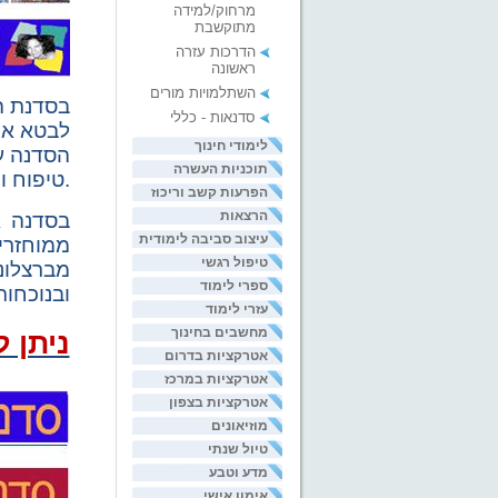
מרחוק/למידה
מתוקשבת
הדרכות עזרה
ראשונה
השתלמויות מורים
בסדנת ה
סדנאות - כללי
לבטא את 
לימודי חינוך
הסדנה
ע
תוכניות העשרה
טיפוח ושיפור חזות הסביבה, ונושא המיחזור.
הפרעות קשב וריכוז
הרצאות
בסדנה א
עיצוב סביבה לימודית
ממוחזרי
טיפול רגשי
מברצלונ
ספרי לימוד
ובנוכחות
עזרי לימוד
מחשבים בחינוך
ניתן ל
אטרקציות בדרום
אטרקציות במרכז
אטרקציות בצפון
מוזיאונים
טיול שנתי
מדע וטבע
אימון אישי