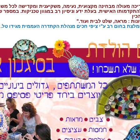
ריכה מעולה מבחינה מקצועית, נעימה, משקיענית ומקדישה לכל מ
קדמותו האישית. בעלת ידע וניסיון רב במגוון טכניקות. במספר ש
כין
נות : מראה, שלט לבית ועוד."
צת בחום רב ע"י ציפי חכים מנהלת הקתדרה העממית מגידו טל. 04-9598502