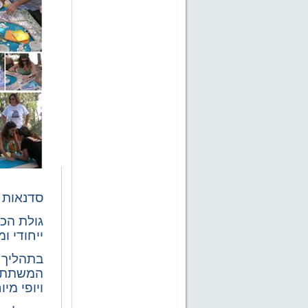
סדנאות י
גולת הכ
ייחודי ו
בתהליך ה
המשתתפי
ויופי מי