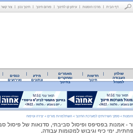
דף הבית
מרכז הזמנות
עיתון קו לחינוך
פורום חינוך
חינוך נכון
צור קשר
שולחן
מאמרים
חדשות
מידע
כנסים
העבודה
ומחקרים
חינוך
ונתונים
ואירועים
למנהל
בחינוך
הזמנות
>
ספקי השירותים למערכת החינוך
>
השתלמויות מורים
>
יצירה וטיפוח
ר - אמנות בפסיפס ופיסול סביבתי, סדנאות של פיסול ס
תית, ימי כיף וגיבוש למקומות עבודה,