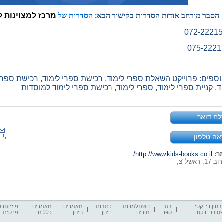
מרכז למצוינות ל
א הסבר מורחב אודות הסדרות בקישור הבא:
הסדרות של
וספים: פרוייקט השאלת ספרי לימוד, רכישת ספרי לימוד, רכישת ספר
ד, קניית ספרי לימוד, ספרי לימוד, רכישת ספרי לימוד למוסדות
ח דואר
אה טלפון
ר:
http://www.kids-books.co.il/
 ראשל"צ,
חון דידקטי
בתי
השתלמויות
כתבות
מאמרים
מאמרים
פיזיותרפ
סיכודידקטי
ספר
מורים
חינוך
חינוך
כללים
פרטית