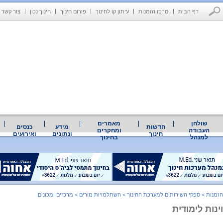
דף הבית
מרכז הזמנות
עיתון קו לחינוך
פורום חינוך
חינוך נכון
צור קשר
שולחן
מאמרים
חדשות
מידע
כנסים
העבודה
ומחקרים
חינוך
ונתונים
ואירועים
למנהל
בחינוך
הזמנות
>
ספקי השירותים למערכת החינוך
>
השתלמויות מורים
>
מרכזים ומכונים
נות לימודית