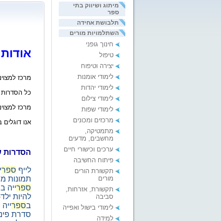
מיתוג ושיווק בתי
ספר
תלבושת אחידה
השתלמויות מורים
חינוך גופני
אודות
טיפול
יצירה וטיפוח
לימודי אומנות
מרכז למצוינ
לימודי יהדות
כל הסדרות ל
לימודי צילום
מרכז למצוינ
לימודי שפות
מרכזים ומכונים
אנו דוגלים 
מתמטיקה,
מחשבים, מדעים
ערכים וכישורי חיים
הסדרות ש
פיתוח החשיבה
לייף
ספר
י
תקשורת הורים
מורים
תמונות מחיי פ
ספר
ייה במזוו
תקשורת, אזרחות,
להיות ילד-1480 ש"
סביבה
ב
ספר
ייה 
לימודי בישול ואפייה
סדרת פינגווין-0
למידה