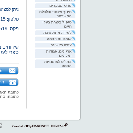
מרכז מבקרים
ניתן למצו
חינוך פיננסי וכלכלת
המשפחה
טלפון: 072-2221515
טיפול בעזרת בעלי
חיים
פקס: 075-2221519
למידה מתוקשבת
אומנויות הבמה
עזרה ראשונה
שירותים נ
ארגונים, אגודות
ספרי לימו
ומכונים
בתי"ס לאומנויות
הבמה
של
הר
כתובת האת
כתובת:
סחרוב 17,
אב
דרונט
ופ
דיגיטל