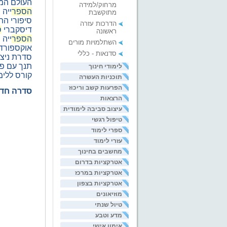
העולם המופלא-
מרחוק/למידה
הספר
ייה ה
מתוקשבת
סיפורי התנך-160
הדרכות עזרה
דיסקברי
ס
ראשונה
הספר
ייה ה
השתלמויות מורים
אוקספורד הא
סדנאות - כללי
סדרת ניצנים 380
תנך עם פרוש וי
לימודי חינוך
קורס ללימוד א
תוכניות העשרה
הפרעות קשב וריכוז
סדרה חדשה: ערכת
הרצאות
עיצוב סביבה לימודית
טיפול רגשי
ספרי לימוד
עזרי לימוד
מחשבים בחינוך
אטרקציות בדרום
אטרקציות במרכז
אטרקציות בצפון
מוזיאונים
טיול שנתי
מדע וטבע
אימון אישי