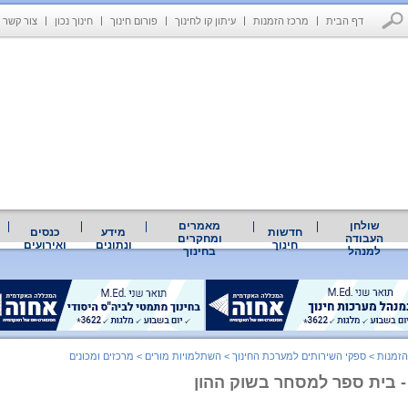
דף הבית
מרכז הזמנות
עיתון קו לחינוך
פורום חינוך
חינוך נכון
צור קשר
שולחן
מאמרים
חדשות
מידע
כנסים
העבודה
ומחקרים
חינוך
ונתונים
ואירועים
למנהל
בחינוך
הזמנות
>
ספקי השירותים למערכת החינוך
>
השתלמויות מורים
>
מרכזים ומכונים
 - בית ספר למסחר בשוק ההון