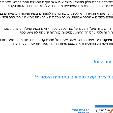
פשרותכם לקחת חלק
במועדון משקיעים
אשר מקיים מפגשים
אחת לחודש בשעות הע
וקים, המניות והמטבעות המעניינים מתוך כוונה לאתר הזדמנויות לטווח הקרוב
.
יות
- מטרת המועדון היא לספק מענה ופיתרון לסוחרים בשוק המניות המתמקדים במ
חים בינוניים – מספר שבועות. מטרה נוספת היא להעלות את אחוזי ההצלחה ולסייע 
ח
–
מועדון המט"ח הוקם על מנת לספק לסוחרי היום בשוק המט''ח פתרונות מסחר י
וחיות ולסייע לסוחר להימנע מטעויות מיותרות שעולות לא מעט כסף
 ופרקטיקה
-
פעם בחודש, שלוש שעות של מפגש קבוצתי בו ננתח מניות ספציפיות ו
וח מלא של השווקים ובניית אסטרטגיות במניות ספציפיות יהיו במוקד הערב
עוד היום!
 ליצירת קשר מופיעים בתחתית העמוד **
שלח לחבר