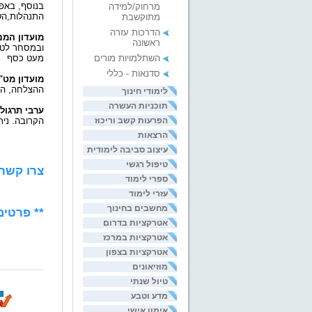
בנוסף, בא
מרחוק/למידה
התנהלות,השו
מתוקשבת
הדרכות עזרה
מועדון המנ
ראשונה
ובמסחר לטוו
השתלמויות מורים
מעט כסף
סדנאות - כללי
מועדון מט"
ההצלחה, הרו
לימודי חינוך
תוכניות העשרה
ערבי תרגול
הפרעות קשב וריכוז
הקרובה. נית
הרצאות
עיצוב סביבה לימודית
טיפול רגשי
צרו קשר 
ספרי לימוד
עזרי לימוד
מחשבים בחינוך
** פרטים
אטרקציות בדרום
אטרקציות במרכז
אטרקציות בצפון
מוזיאונים
טיול שנתי
מדע וטבע
אימון אישי