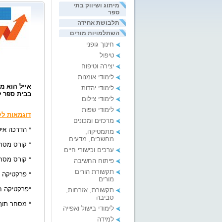
מיתוג ושיווק בתי
ספר
תלבושת אחידה
השתלמויות מורים
חינוך גופני
טיפול
יצירה וטיפוח
לימודי אומנות
אייל הוא מנתח טכני וסוחר מק
לימודי יהדות
בבית ספר ל
לימודי צילום
לימודי שפות
דוגמאות לק
מרכזים ומכונים
* הדרכה אי
מתמטיקה,
מחשבים, מדעים
* קורס מסחר
ערכים וכישורי חיים
* קורס מסח
פיתוח החשיבה
תקשורת הורים
* פרקטיקה ב
מורים
*פרקטיקה 
תקשורת, אזרחות,
סביבה
* מסחר תוך 
לימודי בישול ואפייה
למידה