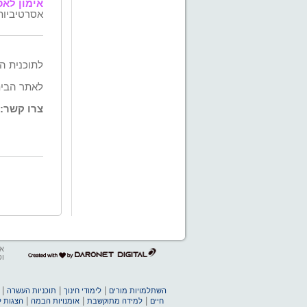
אימון לאס
אסרטיביות 
לתוכנית ה
לאתר הבי
צרו קשר:
אב
דרונט
ופ
דיגיטל
-
בניית
|
|
|
השתלמויות מורים
לימודי חינוך
תוכניות העשרה
אתרים,
|
|
|
חיים
למידה מתוקשבת
אומנויות הבמה
הצגות ל
בניית