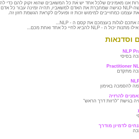
ות אנו מאמינים שלכל אחד יש את כל המשאבים שהוא זקוק להם כדי להיות
נה עבור כל אדם ואדם.
את עצמנו כמחוייבים למימוש זכות זו ופועלים לקראת הגשמת חזון זה.
ה אתכם לגלות בעצמכם את קסם ה -
NLP
...
אילו מתנות יכול ה -
NLP
להביא לחיי כל אחד ואחת מכם...
 וסדנאות
NLP Pra
ה בסיסי
Practitioner
NL
כה מתקדם
NL
מה להסמכה באימון
מנים להרזיה
יה בגישת "לרזות דרך הראש"
י
חים לדמיון מודרך
כה