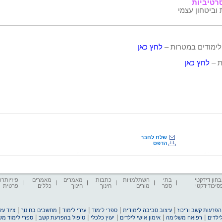
רטיביות
וביטחון עצמי
לימודים במטרות –
לחץ כאן
ת –
לחץ כאן
שלח לחבר
הדפס
חון דידקטי
בתי
השתלמויות
כתבות
מאמרים
מאמרים
פיזיותרפ
סיכודידקטי
ספר
מורים
חינוך
חינוך
כללים
פרטית
|
|
|
|
|
הפרעות קשב וריכוז
עיצוב סביבה לימודית
ספרי לימוד
עזרי לימוד
מחשבים בחינוך
ציוד ע
|
|
|
|
|
ילדים
רפואה משלימה
אימון אישי לילדים
יעוץ כלכלי
טיפול בהפרעת קשב
ספרי לימוד מ