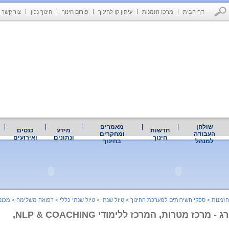
דף הבית
מרכז הזמנות
עיתון קו לחינוך
פורום חינוך
חינוך נכון
צור קשר
שולחן
מאמרים
חדשות
מידע
כנסים
העבודה
ומחקרים
חינוך
ונתונים
ואירועים
למנהל
בחינוך
הזמנות
>
ספקי השירותים למערכת החינוך
>
טיול שנתי
>
טיול שנתי כללי
>
רפואה משלימה
>
מכונ
 מרכז מטרות, המרכז ללימודי NLP & COACHING,