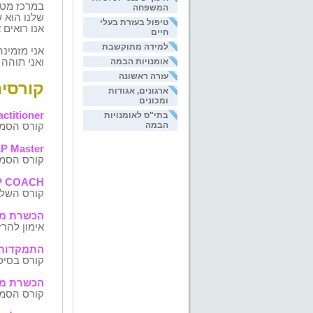
במרכז מטר
המשפחה
שלנו הוא שה-NLP כגישה שמחברת את האדם למשאביו, תהיה זמי
טיפול בעזרת בעלי
אנו רואים 
חיים
למידה מתוקשבת
אני מזמינ
אומנויות הבמה
ואני תוהה 
עזרה ראשונה
קורסים
ארגונים, אגודות
ומכונים
ctitioner
בתי"ס לאומנויות
הבמה
קורס הסמכ
P Master
קורס הסמ
P COACH
קורס השל
הכשרת מא
אימון להרז
התמקדות
קורס בסיס
הכשרת מנ
קורס הסמ