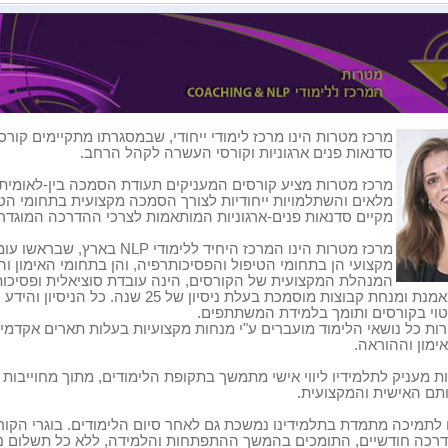
סדנאות פנים ארגוניות וקורסי העשרה לקהל הרחב.
מלאים והשתלמויות ייחודיות לצורך הסמכה מקצועית בתחומי הטיפ
מקיים סדנאות פנים-ארגוניות המותאמות לצרכי ההדרכה המוגדרים
מרכז מטרות הינו המרכז היחיד ללי
מקצועי הן בתחומי הטיפול והפסיכותרפיה, והן בתחומי האימון והיי
המנהלת המקצועית של הקורסים, הינה עובדת סוציאלית ופסיכו
ארגונית, מאמנת ומנחת קבוצות מוסמכת בעלת ני
יטוי בקורסים ותומך בלמידת המשתתפים.
ת כל נושאי הלימוד מועברים ע"י מנחות מקצועיות בעלות תארים אקדמיים
ימון וההוראה.
ת מעניק לתלמידיו ליווי אישי מתמשך בתקופת הלימודים, מתוך מחוייבות
ם האישית והמקצועית.
ו לתמיכה מתמדת בתלמידינו נמשכת גם לאחר סיום הלימודים. בוגרי הק
רכה חודשיים, התומכים בהמשך ההתפתחות והלמידה, ללא כל תשלום נו