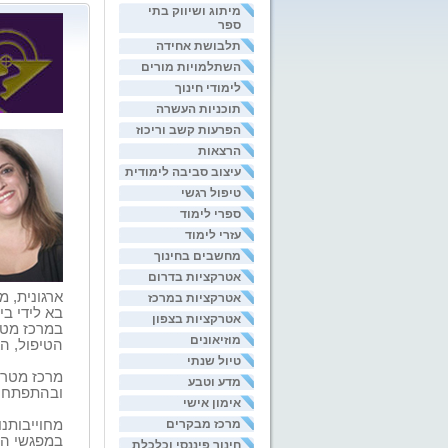
מיתוג ושיווק בתי
ספר
תלבושת אחידה
השתלמויות מורים
לימודי חינוך
תוכניות העשרה
הפרעות קשב וריכוז
הרצאות
עיצוב סביבה לימודית
טיפול רגשי
ספרי לימוד
עזרי לימוד
מחשבים בחינוך
אטרקציות בדרום
אטרקציות במרכז
בא לידי ב
אטרקציות בצפון
במרכז מטרו
מוזיאונים
הטיפול, הא
טיול שנתי
מרכז מטרו
מדע וטבע
ובהתפתחות
אימון אישי
מרכז מבקרים
מחוייבותנ
במפגשי הד
חינוך פיננסי וכלכלת