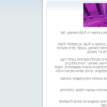
מרכז מטרות הינו מרכז לימודי ייחודי, שבמסגרתו מתקיימים קורסים בתחומי ה-NLP והאימון, לצד
מרכז מטרות מציע קורסים המעניקים תעודת הסמכה בין-לאומית בתחום ה-NLP, וכן מסלולי לימוד
ול והאימון. בנוסף, מרכז מטרות
 ע"י הארגון.
מודי NLP בארץ, שבראשו עומדת מנהלת אקדמית בעלת רקע
עוץ הארגוני. רונית גולדברג,
תרפיסטית אישית ומשפחתית, יועצת
סיון של 25 שנה. כל הניסיון והידע המקצועי הרחב שהיא מביאה עימה
 ובעלות ניסיון מקצועי בתחומי
 פנימית עמוקה לתמוך בלמידתם
ורסים המקצועיים זכאים להשתתף
סף.